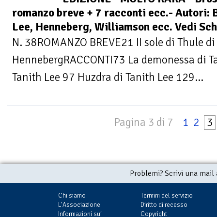
romanzo breve + 7 racconti ecc.- Autori: 
Lee, Henneberg, Williamson ecc. Vedi Sc
N. 38ROMANZO BREVE21 II sole di Thule di 
HennebergRACCONTI73 La demonessa di Tani
Tanith Lee 97 Huzdra di Tanith Lee 129...
Pagina 3 di 7
1
2
3
Problemi? Scrivi una mail
Chi siamo
Termini del servizio
L'Associazione
Diritto di recesso
Informazioni sui
Copyright