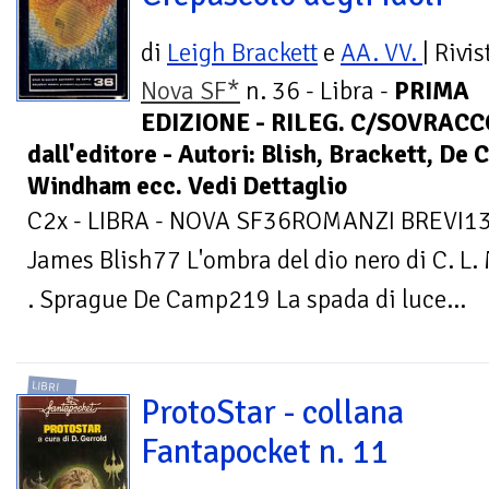
di
Leigh Brackett
e
AA. VV.
| Rivis
Nova SF*
n. 36 - Libra -
PRIMA
EDIZIONE - RILEG. C/SOVRACCOP
dall'editore - Autori: Blish, Brackett, De
Windham ecc. Vedi Dettaglio
C2x - LIBRA - NOVA SF36ROMANZI BREVI13 C
James Blish77 L'ombra del dio nero di C. L
. Sprague De Camp219 La spada di luce...
LIBRI
ProtoStar - collana
Fantapocket n. 11