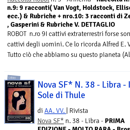
n.9: 9 racconti( Van Vogt, Holdstock, Ell
ecc.) & Rubriche + nro.10: 3 racconti di 
, Gasperini & Rubriche V. DETTAGLIO
ROBOT n.ro 9I cattivi extraterrestri forse so
cattivi degli uomini. Ce lo ricorda Alfred E
Tutto ciò che abbiamo su questo pianeta (Al
LIBRI
Nova SF* N. 38 - Libra - I
Sole di Thule
di
AA. VV.
| Rivista
Nova SF*
n. 38 - Libra -
PRIMA
EDIZIONE - MOLTO RARA - Bross