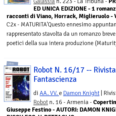
Galassia
n. 223 - La Tribuna -
PR
ED UNICA EDIZIONE - 1 romanzo
racconti di Viano, Horrack, Miglieruolo -
C2x - MATURITA'Questo ennesimo appuntam
rappresentato stavolta da un romanzo breve f
poetici della sua intera produzione (Maturit
LIBRI
Robot N. 16/17 -- Rivista
Fantascienza
di
AA. VV.
e
Damon Knight
| Rivis
Robot
n. 16 - Armenia -
Copertin
Giuseppe Festino - AUTORI: DAMON KNI