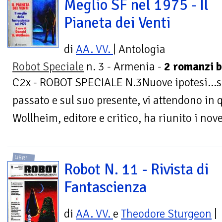
Meglio SF nel 1975 - Il
Pianeta dei Venti
di
AA. VV.
| Antologia
Robot Speciale
n. 3 - Armenia -
2 romanzi b
C2x - ROBOT SPECIALE N.3Nuove ipotesi...su
passato e sul suo presente, vi attendono in
Wollheim, editore e critico, ha riunito i nove
LIBRI
Robot N. 11 - Rivista di
Fantascienza
di
AA. VV.
e
Theodore Sturgeon
|