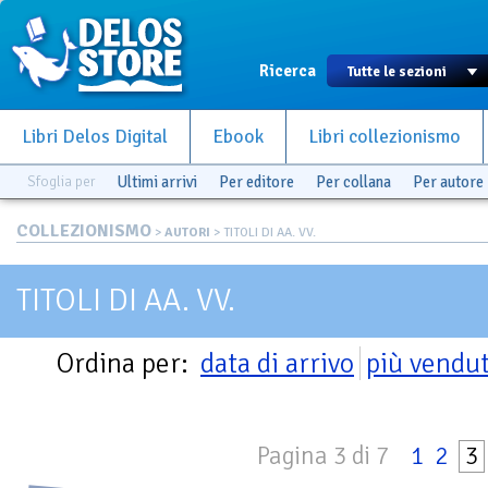
Ricerca
Libri Delos Digital
Ebook
Libri collezionismo
Sfoglia per
Ultimi arrivi
Per editore
Per collana
Per autore
COLLEZIONISMO
>
AUTORI
> TITOLI DI AA. VV.
TITOLI DI AA. VV.
Ordina per:
data di arrivo
più vendut
Pagina 3 di 7
1
2
3