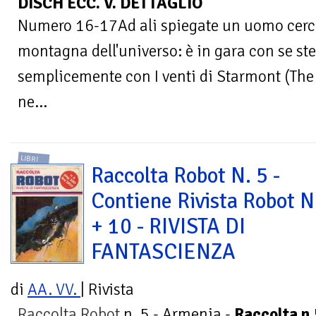
DISCH ECC. V. DETTAGLIO
Numero 16-17Ad ali spiegate un uomo cerca 
montagna dell'universo: è in gara con se ste
semplicemente con I venti di Starmont (The
ne...
LIBRI
Raccolta Robot N. 5 -
Contiene Rivista Robot Nr
+ 10 - RIVISTA DI
FANTASCIENZA
di
AA. VV.
| Rivista
Raccolta Robot
n. 5 - Armenia -
Raccolta n.