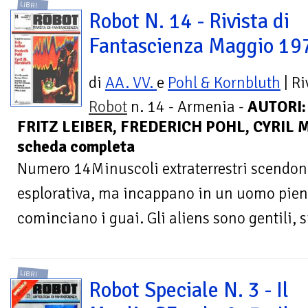
LIBRI
Robot N. 14 - Rivista di
Fantascienza Maggio 19
di
AA. VV.
e
Pohl & Kornbluth
| Ri
Robot
n. 14 - Armenia -
AUTORI:
FRITZ LEIBER, FREDERICH POHL, CYRIL 
scheda completa
Numero 14Minuscoli extraterrestri scendono
esplorativa, ma incappano in un uomo pieno 
cominciano i guai. Gli aliens sono gentili, s
LIBRI
Robot Speciale N. 3 - Il