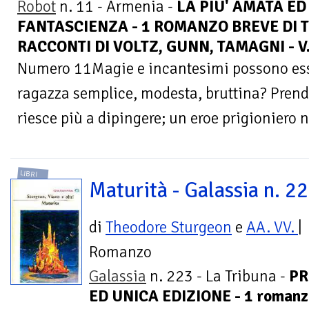
Robot
n. 11 - Armenia -
LA PIU' AMATA ED
FANTASCIENZA - 1 ROMANZO BREVE DI 
RACCONTI DI VOLTZ, GUNN, TAMAGNI - V
Numero 11Magie e incantesimi possono esse
ragazza semplice, modesta, bruttina? Pren
riesce più a dipingere; un eroe prigioniero n
LIBRI
Maturità - Galassia n. 2
di
Theodore Sturgeon
e
AA. VV.
|
Romanzo
Galassia
n. 223 - La Tribuna -
PR
ED UNICA EDIZIONE - 1 romanzo