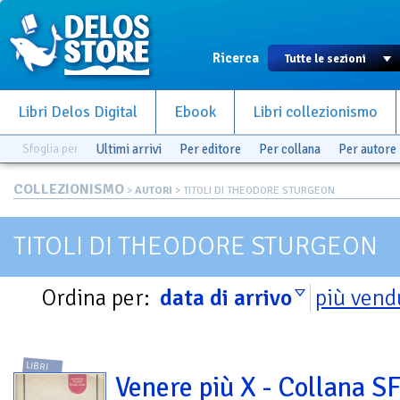
Ricerca
Libri Delos Digital
Ebook
Libri collezionismo
Sfoglia per
Ultimi arrivi
Per editore
Per collana
Per autore
COLLEZIONISMO
>
AUTORI
> TITOLI DI THEODORE STURGEON
TITOLI DI THEODORE STURGEON
Ordina per:
data di arrivo
più vend
LIBRI
Venere più X - Collana S