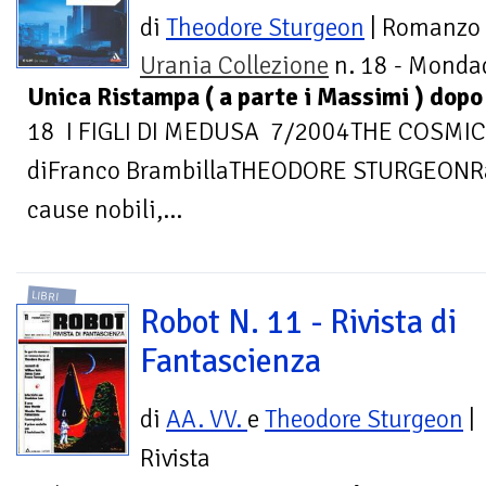
di
Theodore Sturgeon
| Romanzo
Urania Collezione
n. 18 - Mondad
Unica Ristampa ( a parte i Massimi ) dopo 
18 I FIGLI DI MEDUSA 7/2004THE COSMIC
diFranco BrambillaTHEODORE STURGEONRa
cause nobili,...
LIBRI
Robot N. 11 - Rivista di
Fantascienza
di
AA. VV.
e
Theodore Sturgeon
|
Rivista