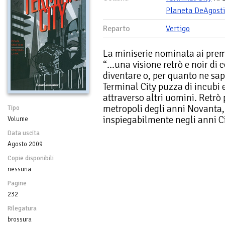
Planeta DeAgosti
Reparto
Vertigo
La miniserie nominata ai prem
“...una visione retrò e noir d
diventare o, per quanto ne sap
Terminal City puzza di incubi
attraverso altri uomini. Retrò
metropoli degli anni Novanta, 
Tipo
inspiegabilmente negli anni 
Volume
Data uscita
Agosto 2009
Copie disponibili
nessuna
Pagine
232
Rilegatura
brossura