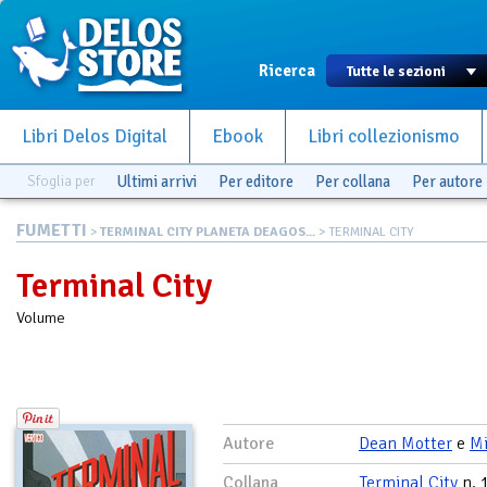
Ricerca
Libri Delos Digital
Ebook
Libri collezionismo
Sfoglia per
Ultimi arrivi
Per editore
Per collana
Per autore
FUMETTI
>
TERMINAL CITY PLANETA DEAGOS...
> TERMINAL CITY
Terminal City
Volume
Autore
Dean Motter
e
Mi
Collana
Terminal City
n. 