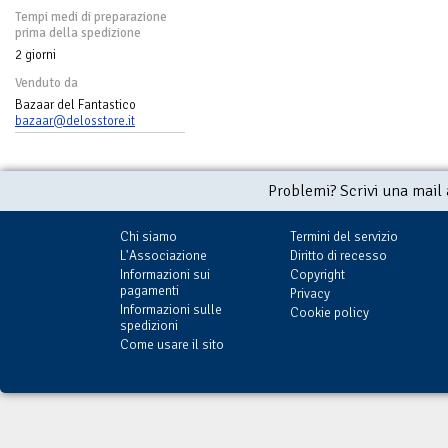
Tempi medi di preparazione
prima della spedizione
2 giorni
Venduto da
Bazaar del Fantastico
bazaar@delosstore.it
Problemi? Scrivi una mail
Chi siamo
Termini del servizio
L'Associazione
Diritto di recesso
Informazioni sui
Copyright
pagamenti
Privacy
Informazioni sulle
Cookie policy
spedizioni
Come usare il sito