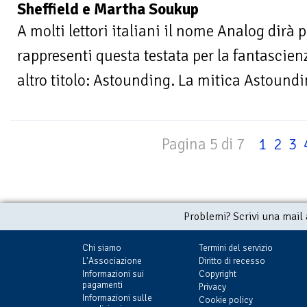
Sheffield e Martha Soukup
A molti lettori italiani il nome Analog dirà 
rappresenti questa testata per la fantascie
altro titolo: Astounding. La mitica Astoundin
Pagina 5 di 7
1
2
3
Problemi? Scrivi una mail
Chi siamo
Termini del servizio
L'Associazione
Diritto di recesso
Informazioni sui
Copyright
pagamenti
Privacy
Informazioni sulle
Cookie policy