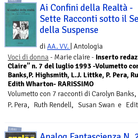
LIBRI
Ai Confini della Realtà -
Sette Racconti sotto il S
della Suspense
di
AA. VV.
| Antologia
Voci di donna
- Marie claire -
Inserto redaz
Claire” n. 7 del luglio 1993 -Volumetto co
Banks,P. Highsmith, L.J. Littke, P. Pera, 
Edith Wharton- RARISSIMO
Volumetto con 7 racconti di Carolyn Banks, 
P. Pera, Ruth Rendell, Susan Swan e Edit
LIBRI
Analog Fantascienza N. 2