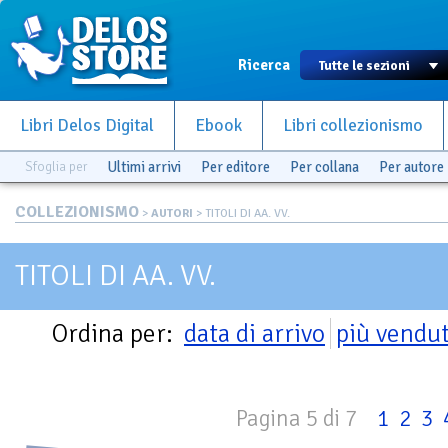
Ricerca
Libri Delos Digital
Ebook
Libri collezionismo
Sfoglia per
Ultimi arrivi
Per editore
Per collana
Per autore
COLLEZIONISMO
>
AUTORI
> TITOLI DI AA. VV.
TITOLI DI AA. VV.
Ordina per:
data di arrivo
più vendut
Pagina 5 di 7
1
2
3