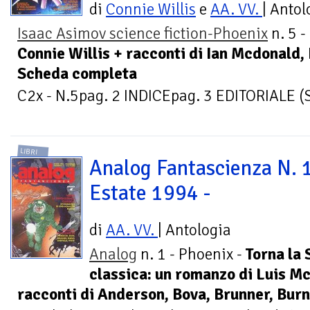
di
Connie Willis
e
AA. VV.
| Antol
Isaac Asimov science fiction-Phoenix
n. 5 -
Connie Willis + racconti di Ian Mcdonald, 
Scheda completa
C2x - N.5pag. 2 INDICEpag. 3 EDITORIALE (S
LIBRI
Analog Fantascienza N. 1
Estate 1994 -
di
AA. VV.
| Antologia
Analog
n. 1 - Phoenix -
Torna la 
classica: un romanzo di Luis M
racconti di Anderson, Bova, Brunner, Burns