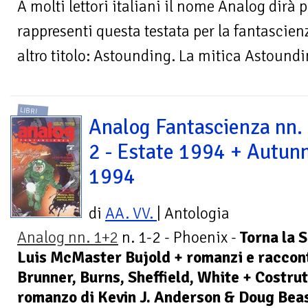
A molti lettori italiani il nome Analog dirà 
rappresenti questa testata per la fantascie
altro titolo: Astounding. La mitica Astoundin
LIBRI
Analog Fantascienza nn.
2 - Estate 1994 + Autun
1994
di
AA. VV.
| Antologia
Analog nn. 1+2
n. 1-2 - Phoenix -
Torna la 
Luis McMaster Bujold + romanzi e raccont
Brunner, Burns, Sheffield, White + Costrutt
romanzo di Kevin J. Anderson & Doug Beas