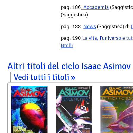
pag. 186
Accademia
(Saggistic
(Saggistica)
pag. 188
News
(Saggistica) di
pag. 190
La vita, l'universo e tu
Brolli
Altri titoli del ciclo Isaac Asimov
Vedi tutti i titoli