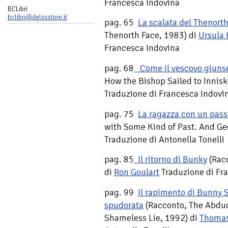
Francesca Indovina
BCLibri
bclibri@delosstore.it
pag. 65
La scalata del Thenort
Thenorth Face, 1983) di
Ursula 
Francesca Indovina
pag. 68
Come il vescovo giunse
How the Bishop Sailed to Innis
Traduzione di Francesca Indovi
pag. 75
La ragazza con un pass
with Some Kind of Past. And Ge
Traduzione di Antonella Tonelli
pag. 85
Il ritorno di Bunky
(Rac
di
Ron Goulart
Traduzione di Fr
pag. 99
Il rapimento di Bunny
spudorata
(Racconto, The Abduct
Shameless Lie, 1992) di
Thomas