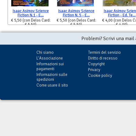
Isaac Asimov Science
Isaac Asimov Science
Isaac Asimov Scie
Fiction N.1 - E…
Fiction N. 5 - E…
Fiction - Ed. Te…
€ 5,50
(con Delos Card:
€ 5,50
(con Delos Card:
€ 4,00
(con Delos C
€ 5,50)
€ 5,50)
€ 4,00)
Problemi? Scrivi una mail
Chi siamo
Termini del servizio
L'Associazione
Diritto di recesso
Informazioni sui
Copyright
pagamenti
Privacy
Informazioni sulle
Cookie policy
spedizioni
Come usare il sito