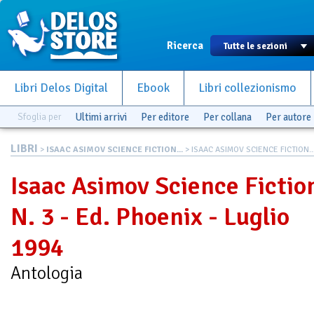
Ricerca
Libri Delos Digital
Ebook
Libri collezionismo
Sfoglia per
Ultimi arrivi
Per editore
Per collana
Per autore
LIBRI
>
ISAAC ASIMOV SCIENCE FICTION...
> ISAAC ASIMOV SCIENCE FICTION..
Isaac Asimov Science Fictio
N. 3 - Ed. Phoenix - Luglio
1994
Antologia