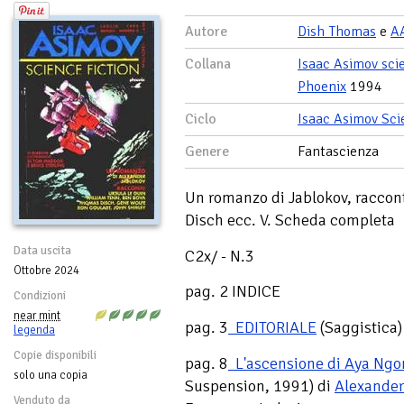
Autore
Dish Thomas
e
AA
Collana
Isaac Asimov sci
Phoenix
1994
Ciclo
Isaac Asimov Sci
Genere
Fantascienza
Un romanzo di Jablokov, raccont
Disch ecc. V. Scheda completa
Data uscita
C2x/ - N.3
Ottobre 2024
pag. 2 INDICE
Condizioni
near mint
pag. 3
EDITORIALE
(Saggistica)
legenda
Copie disponibili
pag. 8
L'ascensione di Aya Ng
solo una copia
Suspension, 1991) di
Alexander
Venduto da