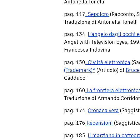
Antonella Tonelli
pag. 117
Sepolcro
(Racconto, S
Traduzione di Antonella Tonelli
pag. 134
L'angelo dagli occhi e
Angel with Television Eyes, 199
Francesca Indovina
pag. 150
Civiltà elettronica
(Sa
(Trademark)*
(Articolo) di
Bruce
Gadducci
pag. 160
La frontiera elettronic
Traduzione di Armando Corrido
pag. 174
Cronaca vera
(Saggist
pag. 176
Recensioni
(Saggistic
pag. 185
Il marziano in cattedr