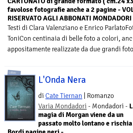
CARTONATO di grande formato ( cm.24 x3
favolose fotografie anche a 2 pagine -
RISERVATO AGLI ABBONATI MONDADORI
Testi di Clara Valenziano e Enrico ParlatoF
ToniCon centinaia di belle foto a colori, an
appositamente realizzate da due grandi fotog
LIBRI
L'Onda Nera
di
Cate Tiernan
| Romanzo
Varia Mondadori
- Mondadori -
L
magia di Morgan viene da un
passato molto lontano e rischia 
Bordi pagine neri -