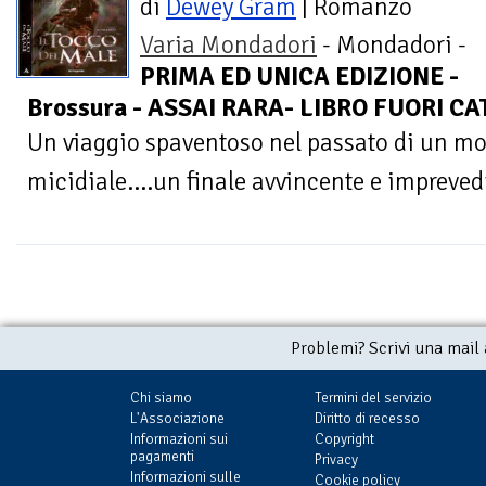
di
Dewey Gram
| Romanzo
Varia Mondadori
- Mondadori -
PRIMA ED UNICA EDIZIONE -
Brossura - ASSAI RARA- LIBRO FUORI C
Un viaggio spaventoso nel passato di un mo
micidiale....un finale avvincente e impreved
Problemi? Scrivi una mail
Chi siamo
Termini del servizio
L'Associazione
Diritto di recesso
Informazioni sui
Copyright
pagamenti
Privacy
Informazioni sulle
Cookie policy