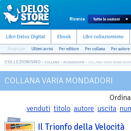
Ricerca
Libri Delos Digital
Ebook
Libri collezionismo
Sfoglia per
Ultimi arrivi
Per editore
Per collana
Per autore
COLLEZIONISMO
>
COLLANE
>
MONDADORI
> COLLANA VARIA MONDADOR
COLLANA VARIA MONDADORI
Ordina
venduti
titolo
autore
uscita
nu
LIBRI
Il Trionfo della Velocità