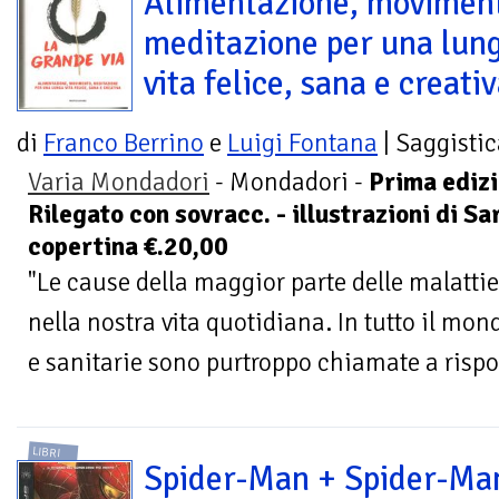
Alimentazione, movimen
meditazione per una lun
vita felice, sana e creati
di
Franco Berrino
e
Luigi Fontana
| Saggisti
Varia Mondadori
- Mondadori -
Prima edizi
Rilegato con sovracc. - illustrazioni di Sa
copertina €.20,00
"Le cause della maggior parte delle malatt
nella nostra vita quotidiana. In tutto il mond
e sanitarie sono purtroppo chiamate a rispo
LIBRI
Spider-Man + Spider-Man