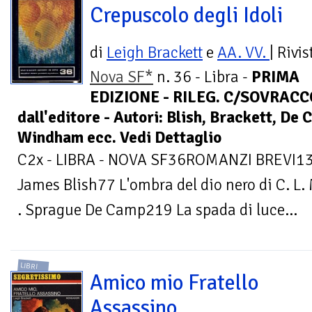
Crepuscolo degli Idoli
di
Leigh Brackett
e
AA. VV.
| Rivis
Nova SF*
n. 36 - Libra -
PRIMA
EDIZIONE - RILEG. C/SOVRACCOP
dall'editore - Autori: Blish, Brackett, De
Windham ecc. Vedi Dettaglio
C2x - LIBRA - NOVA SF36ROMANZI BREVI13 C
James Blish77 L'ombra del dio nero di C. L
. Sprague De Camp219 La spada di luce...
LIBRI
Amico mio Fratello
Assassino