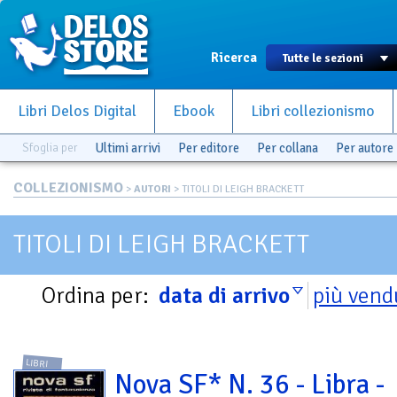
Ricerca
Libri Delos Digital
Ebook
Libri collezionismo
Sfoglia per
Ultimi arrivi
Per editore
Per collana
Per autore
COLLEZIONISMO
>
AUTORI
> TITOLI DI LEIGH BRACKETT
TITOLI DI LEIGH BRACKETT
Ordina per:
data di arrivo
più vend
LIBRI
Nova SF* N. 36 - Libra -