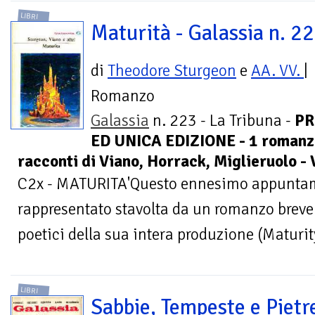
LIBRI
Maturità - Galassia n. 2
di
Theodore Sturgeon
e
AA. VV.
|
Romanzo
Galassia
n. 223 - La Tribuna -
PR
ED UNICA EDIZIONE - 1 romanzo
racconti di Viano, Horrack, Miglieruolo -
C2x - MATURITA'Questo ennesimo appuntam
rappresentato stavolta da un romanzo breve f
poetici della sua intera produzione (Maturit
LIBRI
Sabbie, Tempeste e Pietr