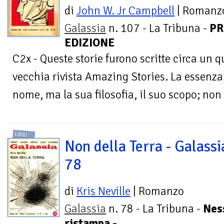
di
John W. Jr Campbell
| Romanz
Galassia
n. 107 - La Tribuna -
PR
EDIZIONE
C2x - Queste storie furono scritte circa un qu
vecchia rivista Amazing Stories. La essenza d
nome, ma la sua filosofia, il suo scopo; non è
LIBRI
Non della Terra - Galassi
78
di
Kris Neville
| Romanzo
Galassia
n. 78 - La Tribuna -
Nes
ristampa -