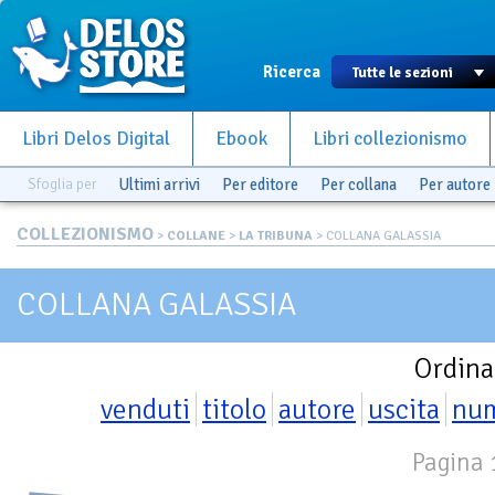
Ricerca
Libri Delos Digital
Ebook
Libri collezionismo
Sfoglia per
Ultimi arrivi
Per editore
Per collana
Per autore
COLLEZIONISMO
>
COLLANE
>
LA TRIBUNA
> COLLANA GALASSIA
COLLANA GALASSIA
Ordina
venduti
titolo
autore
uscita
nu
Pagina 1