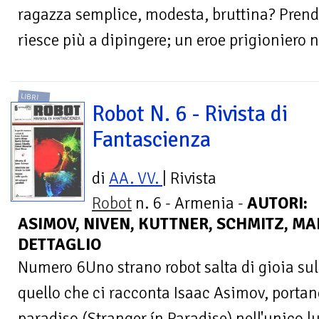
ragazza semplice, modesta, bruttina? Pren
riesce più a dipingere; un eroe prigioniero n
LIBRI
Robot N. 6 - Rivista di
Fantascienza
di
AA. VV.
| Rivista
Robot
n. 6 - Armenia -
AUTORI:
ASIMOV, NIVEN, KUTTNER, SCHMITZ, MAN
DETTAGLIO
Numero 6Uno strano robot salta di gioia sull
quello che ci racconta Isaac Asimov, portand
paradiso (Stranger ín Paradise) nell'unico l