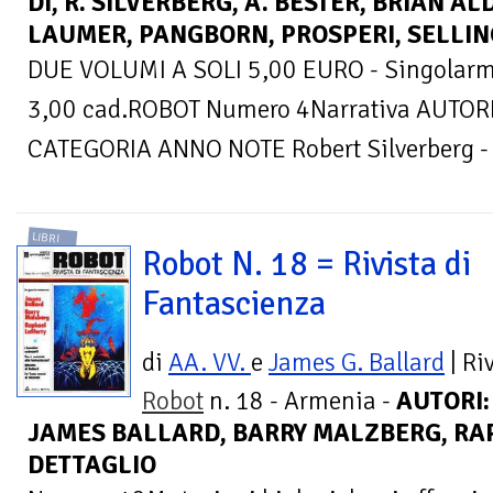
DI, R. SILVERBERG, A. BESTER, BRIAN A
LAUMER, PANGBORN, PROSPERI, SELLINGS
DUE VOLUMI A SOLI 5,00 EURO - Singolarme
3,00 cad.ROBOT Numero 4Narrativa AUTORE
CATEGORIA ANNO NOTE Robert Silverberg - (O
LIBRI
Robot N. 18 = Rivista di
Fantascienza
di
AA. VV.
e
James G. Ballard
| Ri
Robot
n. 18 - Armenia -
AUTORI:
JAMES BALLARD, BARRY MALZBERG, RAP
DETTAGLIO