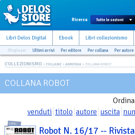
Ricerca
Libri Delos Digital
Ebook
Libri collezionismo
Sfoglia per
Ultimi arrivi
Per editore
Per collana
Per autore
COLLEZIONISMO
>
COLLANE
>
ARMENIA
> COLLANA ROBOT
COLLANA ROBOT
Ordina
venduti
titolo
autore
uscita
nu
LIBRI
Robot N. 16/17 -- Rivista