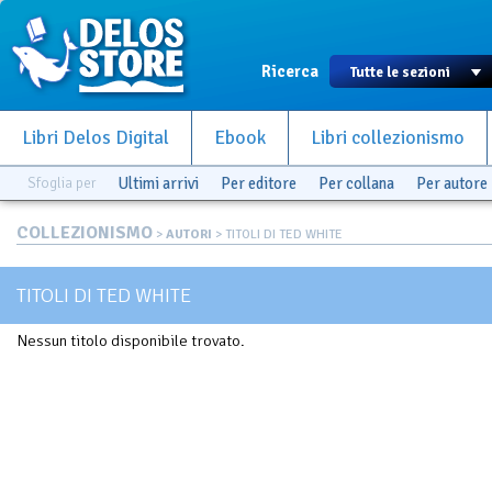
Ricerca
Libri Delos Digital
Ebook
Libri collezionismo
Sfoglia per
Ultimi arrivi
Per editore
Per collana
Per autore
COLLEZIONISMO
>
AUTORI
> TITOLI DI TED WHITE
TITOLI DI TED WHITE
Nessun titolo disponibile trovato.