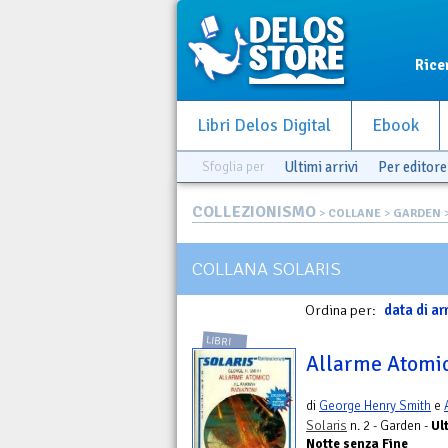
Rice
Libri Delos Digital
Ebook
Sfoglia per
Ultimi arrivi
Per editore
COLLEZIONISMO
>
COLLANE
>
GARDEN
>
COLLANA SOLARIS
Ordina per:
data di ar
LIBRI
Allarme Atomic
di
George Henry Smith
e
Solaris
n. 2 - Garden -
Ul
Notte senza Fine