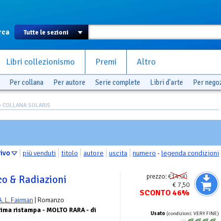
rca
Libri collezionismo
Premi
Altro
Per collana
Per autore
Serie complete
Libri d'arte
Per nego
 COLLANA SOLARIS
rivo
più venduti
titolo
autore
uscita
numero
-
legenda condizioni
prezzo:
€14.00
o & Radiazioni
€ 7,50
SCONTO 46%
A. L. Fairman
| Romanzo
tima ristampa - MOLTO RARA - di
Usato
(condizioni: VERY FINE)