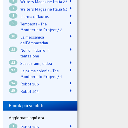
6
Writers Magazine Italia 25
7
Writers Magazine Italia 63
8
L'arma di Tauros
9
Tempesta - The
Montecristo Project / 2
10
La meccanica
dell'Ambaradan
11
Non ci indurre in
tentazione
12
Sussurrami, o dea
13
La prima colonia - The
Montecristo Project / 1
14
Robot 103
15
Robot 104
Ebook più venduti
Aggiornata ogni ora
1
Robot 105