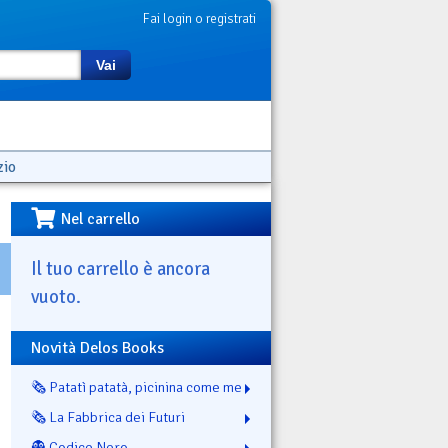
Fai login o registrati
Vai
zio
Nel carrello
Il tuo carrello è ancora
vuoto.
Novità Delos Books
🗞️ Patatì patatà, picinina come me
🗞️ La Fabbrica dei Futuri
👻 Codice Nero