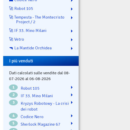
🚀 Robot 105
🚀 Tempesta - The Montecristo
Project / 2
🚀 IF 33. Mino Milani
🚀 Vetro
🔫 La Mantide Orchidea
I più venduti
Dati calcolati sulle vendite dal 08-
07-2026 al 06-08-2026
1
Robot 105
2
IF 33. Mino Milani
3
Kryzys Robotowy - La crisi
dei robot
4
Codice Nero
5
Sherlock Magazine 67