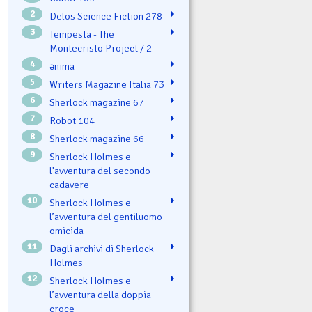
2
Delos Science Fiction 278
3
Tempesta - The
Montecristo Project / 2
4
ənima
5
Writers Magazine Italia 73
6
Sherlock magazine 67
7
Robot 104
8
Sherlock magazine 66
9
Sherlock Holmes e
l'avventura del secondo
cadavere
10
Sherlock Holmes e
l’avventura del gentiluomo
omicida
11
Dagli archivi di Sherlock
Holmes
12
Sherlock Holmes e
l’avventura della doppia
croce