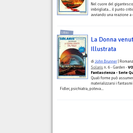
Nel cuore del gigantesco
imbrigliata... il punto crit
avviando una reazione a 
LIBRI
La Donna venut
Illustrata
di
John Brunner
| Roman
Solaris
n. 6 - Garden -
VO
Fantascienza - Serie Q
Quali forme può assumer
materializzarsi i fantasmi 
Fidler, psichiatra, poteva...