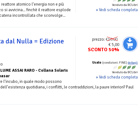
 reattore atomico l’energia non e più
Venduto da BCLibri
» Vedi scheda completa
ico si avvicina... finchè il reattore esplode
catena incontrollata che sconvolge...
prezzo:
€10.00
a dal Nulla = Edizione
€ 5,00
SCONTO 50%
Usato
(condizioni: FINE)
dettagli
zo
LUME ASSAI RARO - Collana Solaris
Venduto da BCLibri
uasar
» Vedi scheda completa
e l’incubo, in quale modo possono
dell’esistenza quotidiana, i conflitti, le contraddizioni, la paure interiori? Paul