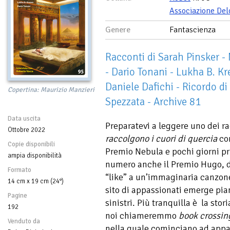
Associazione Del
Genere
Fantascienza
Racconti di Sarah Pinsker -
- Dario Tonani - Lukha B. Kr
Daniele Dafichi - Ricordo di 
Copertina: Maurizio Manzieri
Spezzata - Archive 81
Data uscita
Preparatevi a leggere uno dei ra
Ottobre 2022
raccolgono i cuori di quercia
co
Copie disponibili
Premio Nebula e pochi giorni pr
ampia disponibilità
numero anche il Premio Hugo, d
Formato
“like” a un’immaginaria canzon
14 cm x 19 cm (24°)
sito di appassionati emerge pian
Pagine
sinistri. Più tranquilla è la stor
192
noi chiameremmo
book crossin
Venduto da
nella quale cominciano ad appar