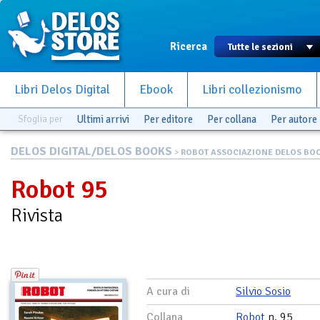
Ricerca
Libri Delos Digital
Ebook
Libri collezionismo
Sfoglia per
Ultimi arrivi
Per editore
Per collana
Per autore
DELOS DIGITAL/DELOS BOOKS
>
ROBOT ASSOCIAZIONE DELOS BO
Robot 95
Rivista
A cura di
Silvio Sosio
Collana
Robot
n. 95