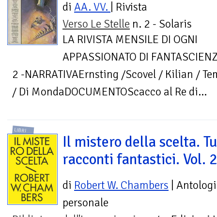
di
AA. VV.
| Rivista
Verso Le Stelle
n. 2 - Solaris
LA RIVISTA MENSILE DI OGNI
APPASSIONATO DI FANTASCIEN
2 -NARRATIVAErnsting /Scovel / Kilian / Tem
/ Di MondaDOCUMENTOScacco al Re di...
LIBRI
Il mistero della scelta. Tut
racconti fantastici. Vol. 
di
Robert W. Chambers
| Antolog
personale