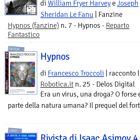
di
William Fryer Harvey
e
Joseph
Sheridan Le Fanu
| Fanzine
Hypnos (fanzine)
n. 7 - Hypnos -
Reparto
Fantastico
EBOOK
Hypnos
di
Francesco Troccoli
| racconto 
Robotica.it
n. 25 - Delos Digital
Era un virus, una droga? O forse 
parte della natura umana? Il prequel del fort
LIBRI
Rivista di Isaac Asimov 4