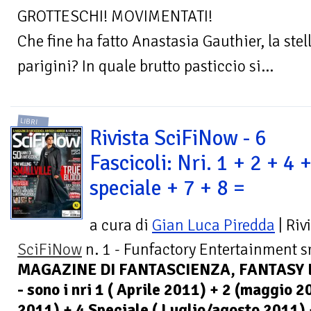
GROTTESCHI! MOVIMENTATI!
Che fine ha fatto Anastasia Gauthier, la stel
parigini? In quale brutto pasticcio si...
LIBRI
Rivista SciFiNow - 6
Fascicoli: Nri. 1 + 2 + 4 
speciale + 7 + 8 =
a cura di
Gian Luca Piredda
| Riv
SciFiNow
n. 1 - Funfactory Entertainment sr
MAGAZINE DI FANTASCIENZA, FANTASY 
- sono i nri 1 ( Aprile 2011) + 2 (maggio 2
2011) + 4 Speciale ( Luglio/agosto 2011) 