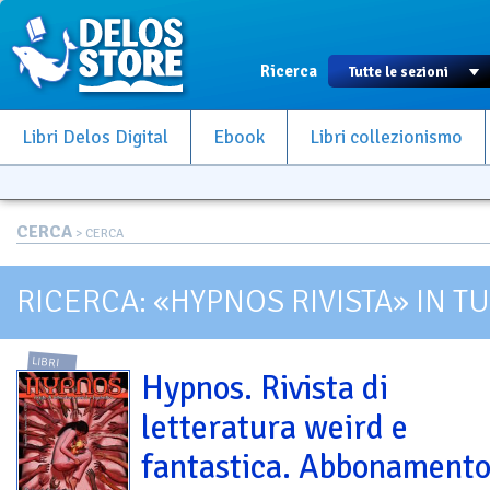
Ricerca
Libri Delos Digital
Ebook
Libri collezionismo
CERCA
> CERCA
RICERCA: «HYPNOS RIVISTA» IN TU
LIBRI
Hypnos. Rivista di
letteratura weird e
fantastica. Abbonamento