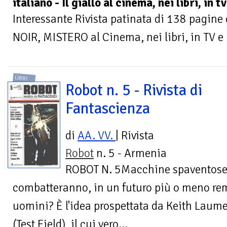
italiano - Il giallo al cinema, nei libri, in 
Interessante Rivista patinata di 138 pagine 
NOIR, MISTERO al Cinema, nei libri, in TV e
LIBRI
Robot n. 5 - Rivista di
Fantascienza
di
AA. VV.
| Rivista
Robot
n. 5 - Armenia
ROBOT N. 5Macchine spaventos
combatteranno, in un futuro più o meno rem
uomini? È l'idea prospettata da Keith Laum
(Test Field), il cui vero...