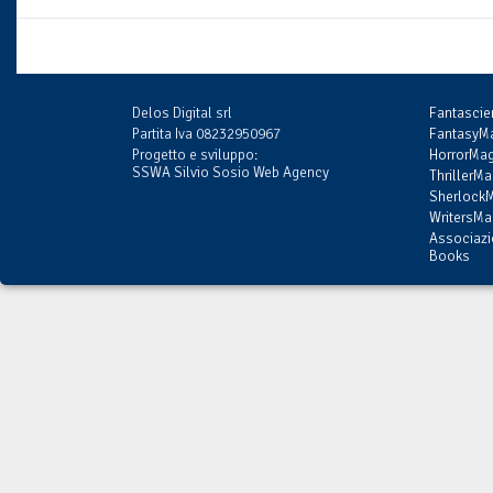
Delos Digital srl
Fantasci
Partita Iva 08232950967
FantasyMa
Progetto e sviluppo:
HorrorMag
SSWA Silvio Sosio Web Agency
ThrillerMa
SherlockM
WritersMag
Associazi
Books