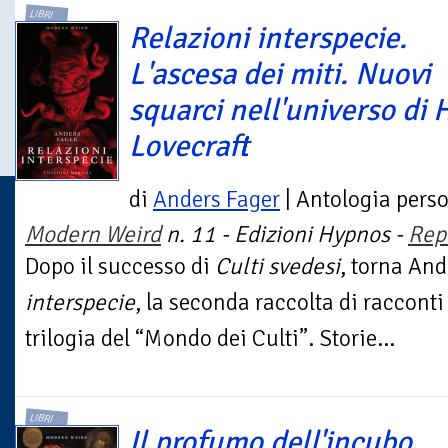
LIBRI
Relazioni interspecie.
L'ascesa dei miti. Nuovi
squarci nell'universo di H
Lovecraft
di
Anders Fager
| Antologia pers
Modern Weird
n. 11 - Edizioni Hypnos -
Rep
Dopo il successo di
Culti svedesi
, torna An
interspecie
, la seconda raccolta di raccont
trilogia del “Mondo dei Culti”. Storie...
LIBRI
Il profumo dell'incubo