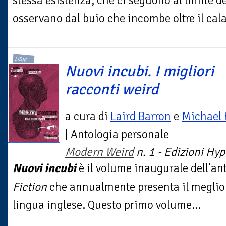
stessa esistenza, che ci seguono al limite de
osservano dal buio che incombe oltre il calar
LIBRI
Nuovi incubi. I migliori
racconti weird
a cura di
Laird Barron
e
Michael 
| Antologia personale
Modern Weird
n. 1 - Edizioni Hy
Nuovi incubi
è il volume inaugurale dell’an
Fiction
che annualmente presenta il meglio 
lingua inglese. Questo primo volume...