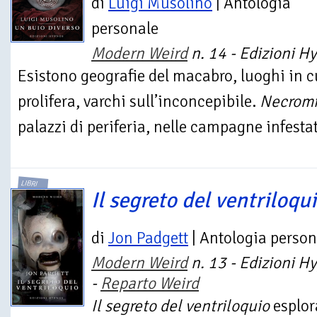
di
Luigi Musolino
| Antologia
personale
Modern Weird
n. 14 - Edizioni H
Esistono geografie del macabro, luoghi in cu
prolifera, varchi sull’inconcepibile.
Necromi
palazzi di periferia, nelle campagne infestate
LIBRI
Il segreto del ventriloqu
di
Jon Padgett
| Antologia person
Modern Weird
n. 13 - Edizioni H
-
Reparto Weird
Il segreto del ventriloquio
esplora