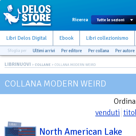
Ricerca
Libri Delos Digital
Ebook
Libri collezionismo
Sfoglia per
Ultimi arrivi
Per editore
Per collana
Per autore
LIBRINUOVI
>
COLLANE
> COLLANA MODERN WEIRD
COLLANA MODERN WEIRD
Ordina
venduti
tito
LIBRI
North American Lake