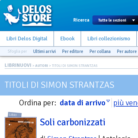
Ricerca
Libri Delos Digital
Ebook
Libri collezionismo
Sfoglia per
Ultimi arrivi
Per editore
Per collana
Per autore
LIBRINUOVI
>
AUTORI
> TITOLI DI SIMON STRANTZAS
TITOLI DI SIMON STRANTZAS
Ordina per:
data di arrivo
più ven
LIBRI
Soli carbonizzati