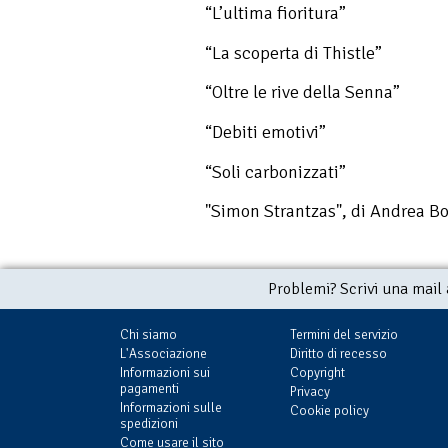
“L’ultima fioritura”
“La scoperta di Thistle”
“Oltre le rive della Senna”
“Debiti emotivi”
“Soli carbonizzati”
"Simon Strantzas", di Andrea Bo
Problemi? Scrivi una mail
Chi siamo
Termini del servizio
L'Associazione
Diritto di recesso
Informazioni sui
Copyright
pagamenti
Privacy
Informazioni sulle
Cookie policy
spedizioni
Come usare il sito