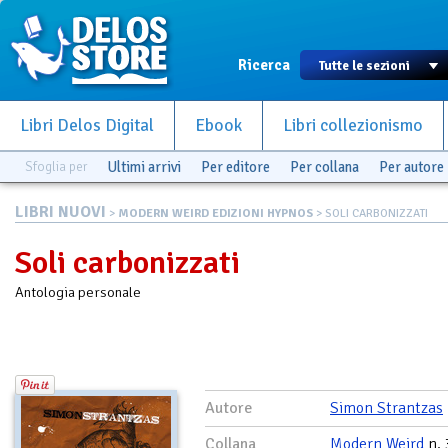
Ricerca
Libri Delos Digital
Ebook
Libri collezionismo
Sfoglia per
Ultimi arrivi
Per editore
Per collana
Per autore
LIBRI NUOVI
>
MODERN WEIRD EDIZIONI HYPNOS
> SOLI CARBONIZZATI
Soli carbonizzati
Antologia personale
Autore
Simon Strantzas
Collana
Modern Weird
n. 