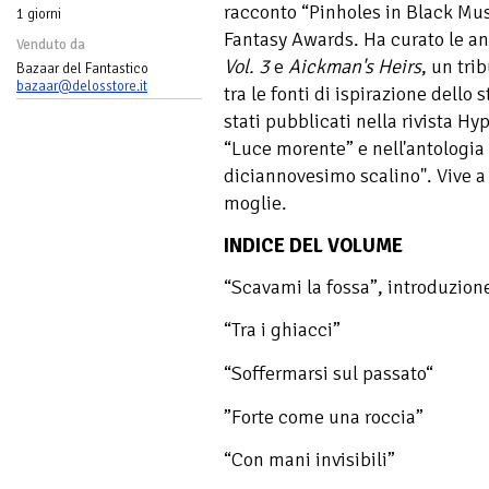
racconto “Pinholes in Black Musli
1 giorni
Fantasy Awards. Ha curato le a
Venduto da
Vol. 3
e
Aickman's Heirs
, un tri
Bazaar del Fantastico
bazaar@delosstore.it
tra le fonti di ispirazione dello 
stati pubblicati nella rivista Hy
“Luce morente” e nell'antologia
diciannovesimo scalino". Vive a
moglie.
INDICE DEL VOLUME
“Scavami la fossa”, introduzione
“Tra i ghiacci”
“Soffermarsi sul passato“
”Forte come una roccia”
“Con mani invisibili”