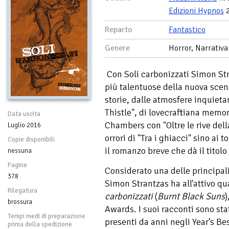
Edizioni Hypnos
2
Reparto
Fantastico
Genere
Horror, Narrativa
Con Soli carbonizzati Simon Str
più talentuose della nuova scen
storie, dalle atmosfere inquieta
Thistle", di lovecraftiana memor
Data uscita
Chambers con "Oltre le rive dell
Luglio 2016
orrori di "Tra i ghiacci" sino ai t
Copie disponibili
il romanzo breve che dà il titolo 
nessuna
Pagine
Considerato una delle principal
378
Simon Strantzas ha all'attivo qua
Rilegatura
carbonizzati
(
Burnt Black Suns
)
brossura
Awards. I suoi racconti sono stat
Tempi medi di preparazione
presenti da anni negli Year’s Bes
prima della spedizione