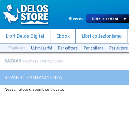
Ricerca
Libri Delos Digital
Ebook
Libri collezionismo
Sfoglia per
Ultimi arrivi
Per editore
Per collana
Per autore
BAZAAR
> REPARTO: FANTASCIENZA
REPARTO: FANTASCIENZA
Nessun titolo disponibile trovato.