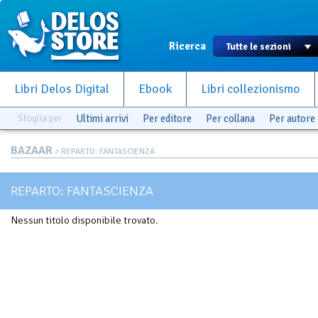
Ricerca
Libri Delos Digital
Ebook
Libri collezionismo
Sfoglia per
Ultimi arrivi
Per editore
Per collana
Per autore
BAZAAR
> REPARTO: FANTASCIENZA
REPARTO: FANTASCIENZA
Nessun titolo disponibile trovato.