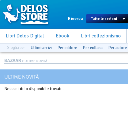
Ricerca
Libri Delos Digital
Ebook
Libri collezionismo
Sfoglia per
Ultimi arrivi
Per editore
Per collana
Per autore
BAZAAR
> ULTIME NOVITÀ
ULTIME NOVITÀ
Nessun titolo disponibile trovato.