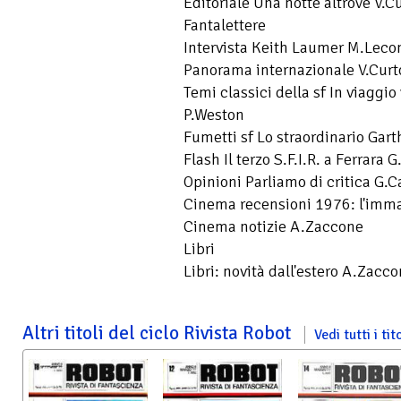
Editoriale Una notte altrove V.C
Fantalettere
Intervista Keith Laumer M.Leco
Panorama internazionale V.Cur
Temi classici della sf In viaggio 
P.Weston
Fumetti sf Lo straordinario Gart
Flash Il terzo S.F.I.R. a Ferrara
Opinioni Parliamo di critica G
Cinema recensioni 1976: l'imm
Cinema notizie A.Zaccone
Libri
Libri: novità dall'estero A.Zacc
Altri titoli del ciclo Rivista Robot
Vedi tutti i tito