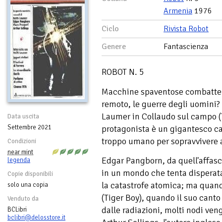
Armenia
1976
Ciclo
Rivista Robot
Genere
Fantascienza
ROBOT N. 5
Macchine spaventose combatter
remoto, le guerre degli uomini? 
Laumer in Collaudo sul campo (Te
Data uscita
protagonista è un gigantesco ca
Settembre 2021
troppo umano per sopravvivere a
Condizioni
near mint
Edgar Pangborn, da quell'affasc
legenda
in un mondo che tenta disperata
Copie disponibili
la catastrofe atomica; ma quando
solo una copia
(Tiger Boy), quando il suo canto
Venduto da
dalle radiazioni, molti nodi ven
BCLibri
bclibri@delosstore.it