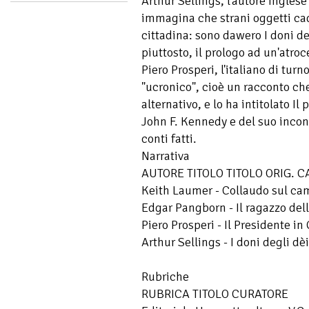
Arthur Sellings, l'autore ingle
immagina che strani oggetti cad
cittadina: sono dawero I doni deg
piuttosto, il prologo ad un'atro
Piero Prosperi, l'italiano di turn
"ucronico", cioè un racconto che
alternativo, e lo ha intitolato Il 
John F. Kennedy e del suo incon
conti fatti.
Narrativa
AUTORE TITOLO TITOLO ORIG. 
Keith Laumer - Collaudo sul ca
Edgar Pangborn - Il ragazzo del
Piero Prosperi - Il Presidente i
Arthur Sellings - I doni degli d
Rubriche
RUBRICA TITOLO CURATORE