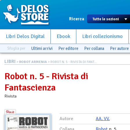
Ricerca
Libri Delos Digital
Ebook
Libri collezionismo
Sfoglia per
Ultimi arrivi
Per editore
Per collana
Per autore
LIBRI
>
ROBOT ARMENIA
> ROBOT N. 5 - RIVISTA DI FANT...
Robot n. 5 - Rivista di
Fantascienza
Rivista
Autore
AA. VV.
Collana
Robot
n. 5