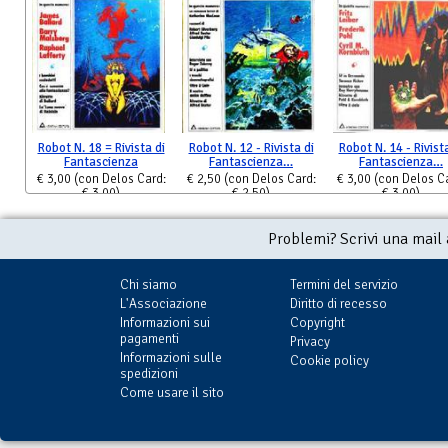
Robot N. 18 = Rivista di
Robot N. 12 - Rivista di
Robot N. 14 - Rivista
Fantascienza
Fantascienza…
Fantascienza…
€ 3,00
(con Delos Card:
€ 2,50
(con Delos Card:
€ 3,00
(con Delos C
€ 3,00)
€ 2,50)
€ 3,00)
Problemi? Scrivi una mail
Chi siamo
Termini del servizio
L'Associazione
Diritto di recesso
Informazioni sui
Copyright
pagamenti
Privacy
Informazioni sulle
Cookie policy
spedizioni
Come usare il sito