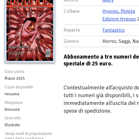
Autore
AAVV
Collana
Hypnos. Rivista
Edizioni Hypnos
2
Reparto
Fantastico
Genere
Horror, Saggi, Na
Abbonamento a tre numeri del
speciale di 25 euro.
Data uscita
Marzo 2015
Contestualmente all'acquisto d
Copie disponibili
nessuna
tutti i numeri già disponibili, i 
immediatamente all'uscita del 
Rilegatura
brossura
spese di spedizione.
Altre info
Illustrato
Tempi medi di preparazione
prima della spedizione