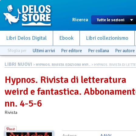
Ricerca
Libri Delos Digital
Ebook
Libri collezionismo
Sfoglia per
Ultimi arrivi
Per editore
Per collana
Per autore
LIBRI NUOVI
>
HYPNOS. RIVISTA EDIZIONI HYP...
> HYPNOS. RIVISTA DI LETTE
Hypnos. Rivista di letteratura
weird e fantastica. Abbonament
nn. 4-5-6
Rivista