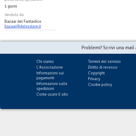
1 giorni
Venduto da
Bazaar del Fantastico
bazaar@delosstore.it
Problemi? Scrivi una mail
Chi siamo
Termini del servizio
L'Associazione
Diritto di recesso
Informazioni sui
Copyright
pagamenti
Privacy
Informazioni sulle
Cookie policy
spedizioni
Come usare il sito