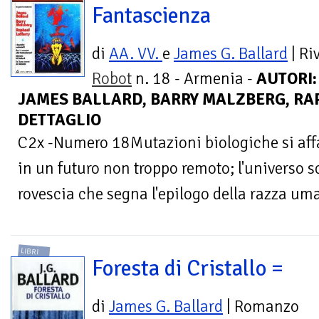
Fantascienza
di
AA. VV.
e
James G. Ballard
| Ri
Robot
n. 18 - Armenia -
AUTORI:
JAMES BALLARD, BARRY MALZBERG, RAP
DETTAGLIO
C2x -Numero 18Mutazioni biologiche si affa
in un futuro non troppo remoto; l'universo s
rovescia che segna l'epilogo della razza uman
LIBRI
Foresta di Cristallo =
di
James G. Ballard
| Romanzo