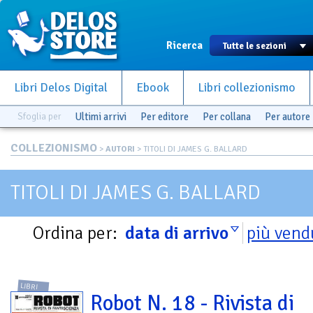
Ricerca
Libri Delos Digital
Ebook
Libri collezionismo
Sfoglia per
Ultimi arrivi
Per editore
Per collana
Per autore
COLLEZIONISMO
>
AUTORI
> TITOLI DI JAMES G. BALLARD
TITOLI DI JAMES G. BALLARD
Ordina per:
data di arrivo
più vend
LIBRI
Robot N. 18 - Rivista di