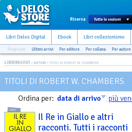
Ricerca
Libri Delos Digital
Ebook
Libri collezionismo
Sfoglia per
Ultimi arrivi
Per editore
Per collana
Per autore
LIBRINUOVI
>
AUTORI
> TITOLI DI ROBERT W. CHAMBERS
TITOLI DI ROBERT W. CHAMBERS
Ordina per:
data di arrivo
più ven
LIBRI
Il Re in Giallo e altri
racconti. Tutti i racconti