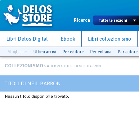
Ricerca
Libri Delos Digital
Ebook
Libri collezionismo
Sfoglia per
Ultimi arrivi
Per editore
Per collana
Per autore
COLLEZIONISMO
>
AUTORI
> TITOLI DI NEIL BARRON
TITOLI DI NEIL BARRON
Nessun titolo disponibile trovato.