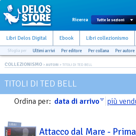
Ricerca
Libri Delos Digital
Ebook
Libri collezionismo
Sfoglia per
Ultimi arrivi
Per editore
Per collana
Per autore
COLLEZIONISMO
>
AUTORI
> TITOLI DI TED BELL
TITOLI DI TED BELL
Ordina per:
data di arrivo
più vend
LIBRI
Attacco dal Mare - Prima