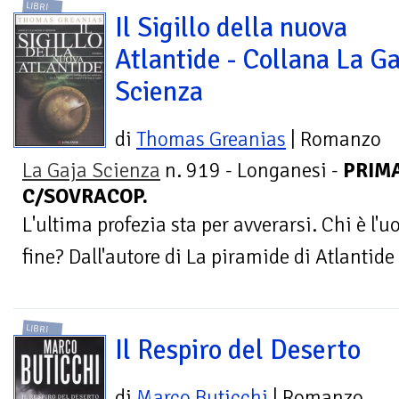
LIBRI
Il Sigillo della nuova
Atlantide - Collana La Ga
Scienza
di
Thomas Greanias
| Romanzo
La Gaja Scienza
n. 919 - Longanesi -
PRIMA
C/SOVRACOP.
L'ultima profezia sta per avverarsi. Chi è l
fine? Dall'autore di La piramide di Atlantide
LIBRI
Il Respiro del Deserto
di
Marco Buticchi
| Romanzo