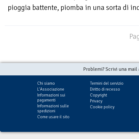
pioggia battente, piomba in una sorta di inq
Pag
Problemi? Scrivi una mail
Chi siamo
Termini del servizio
L'Associazione
Diritto di recesso
Informazioni sui
Copyright
pagamenti
Privacy
Informazioni sulle
Cookie policy
spedizioni
Come usare il sito