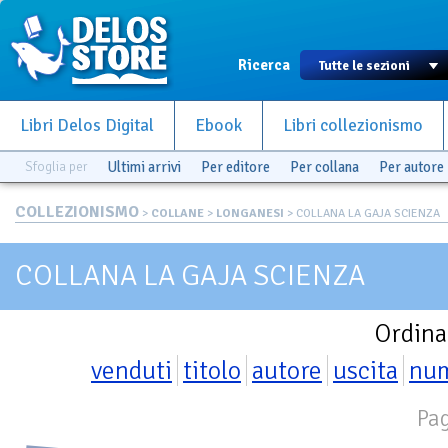
Ricerca
Libri Delos Digital
Ebook
Libri collezionismo
Sfoglia per
Ultimi arrivi
Per editore
Per collana
Per autore
COLLEZIONISMO
>
COLLANE
>
LONGANESI
> COLLANA LA GAJA SCIENZA
COLLANA LA GAJA SCIENZA
Ordina
venduti
titolo
autore
uscita
nu
Pag