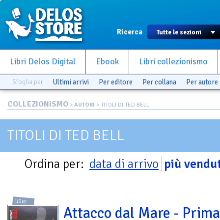
Ricerca
Libri Delos Digital
Ebook
Libri collezionismo
Sfoglia per
Ultimi arrivi
Per editore
Per collana
Per autore
COLLEZIONISMO
>
AUTORI
> TITOLI DI TED BELL
TITOLI DI TED BELL
Ordina per:
data di arrivo
più vendut
LIBRI
Attacco dal Mare - Prima