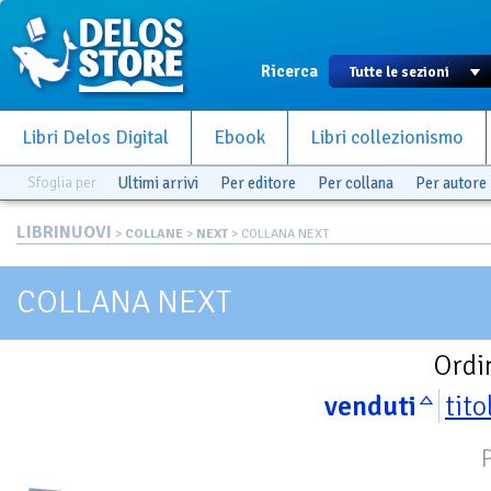
Ricerca
Libri Delos Digital
Ebook
Libri collezionismo
Sfoglia per
Ultimi arrivi
Per editore
Per collana
Per autore
LIBRINUOVI
>
COLLANE
>
NEXT
> COLLANA NEXT
COLLANA NEXT
Ordi
venduti
tito