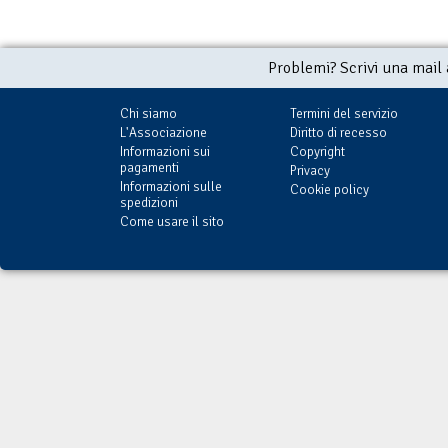
Problemi? Scrivi una mail
Chi siamo
Termini del servizio
L'Associazione
Diritto di recesso
Informazioni sui
Copyright
pagamenti
Privacy
Informazioni sulle
Cookie policy
spedizioni
Come usare il sito