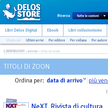
Ricerca
Libri Delos Digital
Ebook
Libri collezionismo
Sfoglia per
Ultimi arrivi
Per editore
Per collana
Per autore
LIBRINUOVI
>
AUTORI
> TITOLI DI ZOON
TITOLI DI ZOON
Ordina per:
data di arrivo
più ven
LIBRI
NeXT. Rivista di cultura