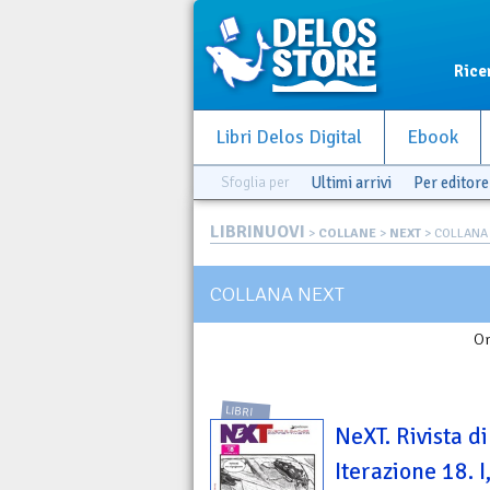
Rice
Libri Delos Digital
Ebook
Sfoglia per
Ultimi arrivi
Per editore
LIBRINUOVI
>
COLLANE
>
NEXT
> COLLANA
COLLANA NEXT
Or
LIBRI
NeXT. Rivista di
Iterazione 18. I