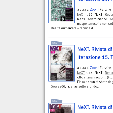
a cura di
Zoon
| Fanzine
NeXT
n. 16 - NeXT -
Repar
Maps. Ovvero mappe. Ovv
mappe terrestri e non so
Realtà Aumentata – tecnica di...
LIBRI
NeXT. Rivista di
Iterazione 15.
a cura di
Zoon
| Fanzine
NeXT
n. 15 - NeXT -
Repar
otto intensi racconti (Fl
Eiskalt Neun di Abate deg
Soares66, Tiberias sullo sfondo...
LIBRI
NeXT. Rivista di