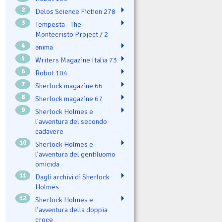
2
Delos Science Fiction 278
3
Tempesta - The
Montecristo Project / 2
4
ənima
5
Writers Magazine Italia 73
6
Robot 104
7
Sherlock magazine 66
8
Sherlock magazine 67
9
Sherlock Holmes e
l'avventura del secondo
cadavere
10
Sherlock Holmes e
l’avventura del gentiluomo
omicida
11
Dagli archivi di Sherlock
Holmes
12
Sherlock Holmes e
l’avventura della doppia
croce