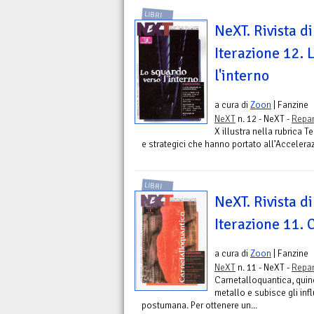
LIBRI
NeXT. Rivista di
Iterazione 12. 
l'interno
a cura di
Zoon
| Fanzine
NeXT
n. 12 - NeXT -
Repar
X illustra nella rubrica 
e strategici che hanno portato all’Accelera
LIBRI
NeXT. Rivista di
Iterazione 11. 
a cura di
Zoon
| Fanzine
NeXT
n. 11 - NeXT -
Repar
Carnetalloquantica, quin
metallo e subisce gli inf
postumana. Per ottenere un...