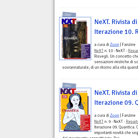
LIBRI
NeXT. Rivista di
Iterazione 10. 
a cura di
Zoon
| Fanzine
NeXT
n. 10 - NeXT -
Repar
Risvegli. Un concetto ch
sensazioni mistiche di s
sovrannaturale, di un ritorno alla vita quand
LIBRI
NeXT. Rivista di
Iterazione 09. 
a cura di
Zoon
| Fanzine
NeXT
n. 9 - NeXT -
Repart
Iterazione 09. Quantica. 
importanti novità che se