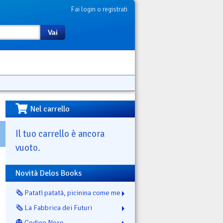
Fai login o registrati
Vai
Nel carrello
Il tuo carrello è ancora
vuoto.
Novità Delos Books
🗞️ Patatì patatà, picinina come me
🗞️ La Fabbrica dei Futuri
👻 Codice Nero