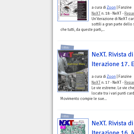
a cura di
Zoon
| Fanzine
NeXT
n. 18 - NeXT -
Repar
Un'iterazione di NeXT cari
sottili a gran parte dell
che tutti, da queste parti,...
LIBRI
NeXT. Rivista di
Iterazione 17.
a cura di
Zoon
| Fanzine
NeXT
n. 17 - NeXT -
Repar
Le vie estreme. Le vie ch
locate tra i vari punti ca
Movimento compie le sue...
LIBRI
NeXT. Rivista di
Iterazione 16.