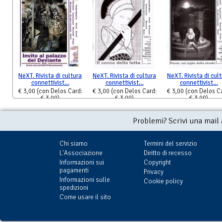
NeXT. Rivista di cultura
NeXT. Rivista di cultura
NeXT. Rivista di cul
connettivist…
connettivist…
connettivist…
€ 3,00
(con Delos Card:
€ 3,00
(con Delos Card:
€ 3,00
(con Delos C
€ 3,00)
€ 3,00)
€ 3,00)
Problemi? Scrivi una mail
Chi siamo
Termini del servizio
L'Associazione
Diritto di recesso
Informazioni sui
Copyright
pagamenti
Privacy
Informazioni sulle
Cookie policy
spedizioni
Come usare il sito