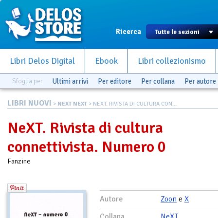
Ricerca
Libri Delos Digital
Ebook
Libri collezionismo
Sfoglia per
Ultimi arrivi
Per editore
Per collana
Per autore
LIBRI NUOVI
>
NEXT NEXT
> NEXT. RIVISTA DI CULTURA CON...
NeXT. Rivista di cultura
connettivista. Numero 0
Fanzine
Autore
Zoon
e
X
Collana
NeXT