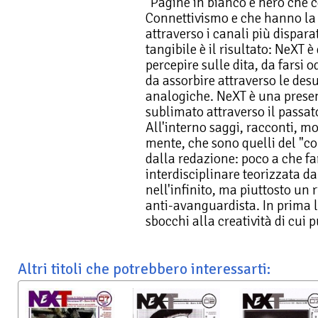
"Pagine in bianco e nero che c
Connettivismo e che hanno la 
attraverso i canali più dispar
tangibile è il risultato: NeXT 
percepire sulle dita, da farsi 
da assorbire attraverso le des
analogiche. NeXT è una presen
sublimato attraverso il passat
All'interno saggi, racconti, mo
mente, che sono quelli del "c
dalla redazione: poco a che f
interdisciplinare teorizzata d
nell'infinito, ma piuttosto un 
anti-avanguardista. In prima 
sbocchi alla creatività di cui p
Altri titoli che potrebbero interessarti: