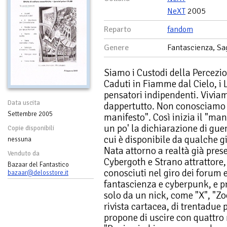
NeXT
2005
Reparto
fandom
Genere
Fantascienza, Sag
Siamo i Custodi della Percezio
Caduti in Fiamme dal Cielo, i L
pensatori indipendenti. Vivia
Data uscita
dappertutto. Non conosciamo f
Settembre 2005
manifesto". Così inizia il "man
un po' la dichiarazione di gue
Copie disponibili
cui è disponibile da qualche g
nessuna
Nata attorno a realtà già prese
Venduto da
Cybergoth e Strano attrattore
Bazaar del Fantastico
conosciuti nel giro dei forum e
bazaar@delosstore.it
fantascienza e cyberpunk, e pr
solo da un nick, come "X", "Z
rivista cartacea, di trentadue
propone di uscire con quattro