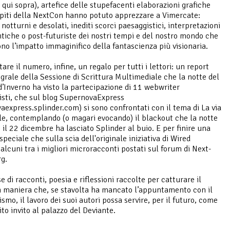
qui sopra), artefice delle stupefacenti elaborazioni grafiche
spiti della NextCon hanno potuto apprezzare a Vimercate:
otturni e desolati, inediti scorci paesaggistici, interpretazioni
iche o post-futuriste dei nostri tempi e del nostro mondo che
no l’impatto immaginifico della fantascienza più visionaria.
re il numero, infine, un regalo per tutti i lettori: un report
egrale della Sessione di Scrittura Multimediale che la notte del
 d’Inverno ha visto la partecipazione di 11 webwriter
isti, che sul blog SupernovaExpress
aexpress.splinder.com) si sono confrontati con il tema di La via
lle, contemplando (o magari evocando) il blackout che la notte
e il 22 dicembre ha lasciato Splinder al buio. E per finire una
peciale che sulla scia dell'originale iniziativa di Wired
 alcuni tra i migliori microracconti postati sul forum di Next-
rg.
 di racconti, poesia e riflessioni raccolte per catturare il
in maniera che, se stavolta ha mancato l’appuntamento con il
smo, il lavoro dei suoi autori possa servire, per il futuro, come
ito invito al palazzo del Deviante.