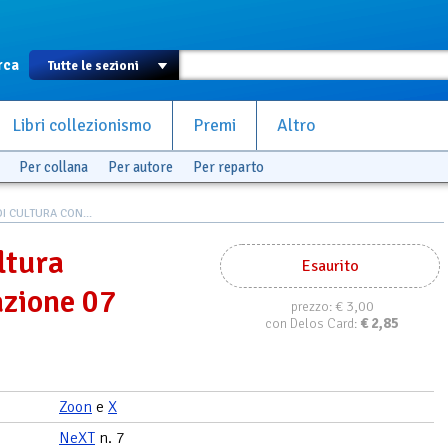
rca
Libri collezionismo
Premi
Altro
Per collana
Per autore
Per reparto
DI CULTURA CON...
ltura
Esaurito
azione 07
€ 3,00
prezzo:
€
2,85
con Delos Card:
Zoon
e
X
NeXT
n. 7