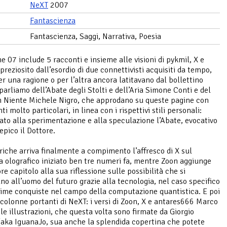
NeXT
2007
Fantascienza
Fantascienza, Saggi, Narrativa, Poesia
ne 07 include 5 racconti e insieme alle visioni di pykmil, X e
preziosito dall’esordio di due connettivisti acquisiti da tempo,
r una ragione o per l’altra ancora latitavano dal bollettino
 parliamo dell’Abate degli Stolti e dell’Aria Simone Conti e del
n Niente Michele Nigro, che approdano su queste pagine con
ti molto particolari, in linea con i rispettivi stili personali:
ato alla sperimentazione e alla speculazione l’Abate, evocativo
epico il Dottore.
riche arriva finalmente a compimento l’affresco di X sul
 olografico iniziato ben tre numeri fa, mentre Zoon aggiunge
re capitolo alla sua riflessione sulle possibilità che si
no all’uomo del futuro grazie alla tecnologia, nel caso specifico
time conquiste nel campo della computazione quantistica. E poi
 colonne portanti di NeXT: i versi di Zoon, X e antares666 Marco
 le illustrazioni, che questa volta sono firmate da Giorgio
 (aka IguanaJo, sua anche la splendida copertina che potete