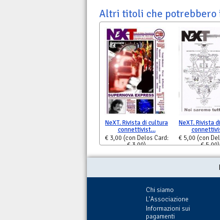
Altri titoli che potrebbero 
NeXT. Rivista di cultura
NeXT. Rivista d
connettivist…
connettiv
€ 3,00
(con Delos Card:
€ 5,00
(con Del
€ 3,00)
€ 5,00)
Chi siamo
L'Associazione
Informazioni sui
pagamenti