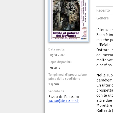
Reparto
Genere
L’iterazio
Zoon è im
ma che pe
ufficiale:
Data uscita
Dottore i
dei raccon
Luglio 2007
molto vot
Copie disponibili
e perfino 
nessuna
Tempi medi di preparazione
Nelle rub
prima della spedizione
paradigma
1 giorni
un ulterio
prospetta
Venduto da
con le ul
Bazaar del Fantastico
altre due
bazaar@delosstore.it
Moretti e
Raffaelli