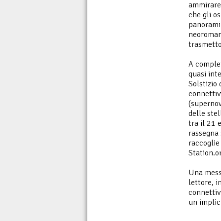
ammirare 
che gli o
panorami n
neoromant
trasmetto
A completa
quasi int
Solstizio
connettiv
(supernov
delle ste
tra il 21 
rassegna s
raccoglie
Station.o
Una messe
lettore, 
connettivi
un implic