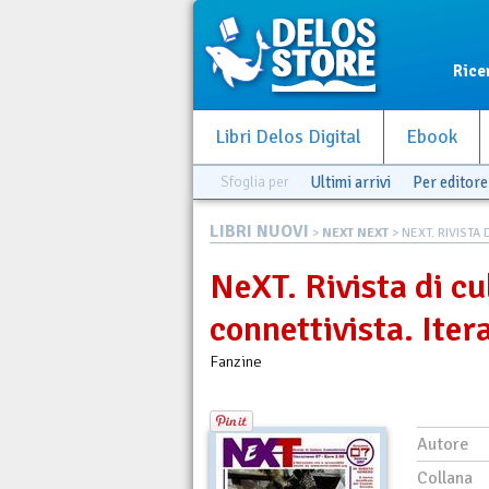
Rice
Libri Delos Digital
Ebook
Sfoglia per
Ultimi arrivi
Per editore
LIBRI NUOVI
>
NEXT NEXT
> NEXT. RIVISTA 
NeXT. Rivista di cu
connettivista. Iter
Fanzine
Autore
Collana