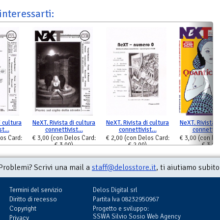
interessarti:
i cultura
NeXT. Rivista di cultura
NeXT. Rivista di cultura
NeXT. Rivista d
ist…
connettivist…
connettivist…
connettiv
os Card:
€ 3,00
(con Delos Card:
€ 2,00
(con Delos Card:
€ 3,00
(con De
€ 3,00)
€ 2,00)
€ 3,00
Problemi? Scrivi una mail a
staff@delosstore.it
, ti aiutiamo subito
Termini del servizio
Delos Digital srl
Diritto di recesso
Partita Iva 08232950967
Copyright
Progetto e sviluppo:
SSWA Silvio Sosio Web Agency
Privacy