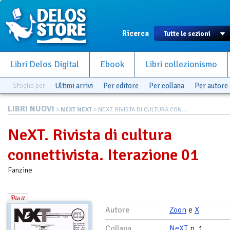
Ricerca
Libri Delos Digital
Ebook
Libri collezionismo
Sfoglia per
Ultimi arrivi
Per editore
Per collana
Per autore
LIBRI NUOVI
>
NEXT NEXT
> NEXT. RIVISTA DI CULTURA CON...
NeXT. Rivista di cultura
connettivista. Iterazione 01
Fanzine
Autore
Zoon
e
X
Collana
NeXT
n. 1