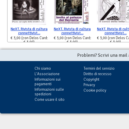
NeXT. Rivista di cultura
NeXT. Rivista di cultura
NeXT. Rivista di cul
connettivist…
connettivist…
connettivist…
€ 3,00
(con Delos Card:
€ 3,00
(con Delos Card:
€ 3,00
(con Delos C
€ 3,00)
€ 3,00)
€ 3,00)
Problemi? Scrivi una mail
Chi siamo
Termini del servizio
L'Associazione
Diritto di recesso
Informazioni sui
Copyright
pagamenti
Privacy
Informazioni sulle
Cookie policy
spedizioni
Come usare il sito