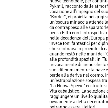
nuove tecnologie, per continua
Pykmil, racconto dalle atmosf
vocazione all'impegno del suo 
"Border", ci proietta nei grigi
un'oscura minaccia attende la
da contrappeso alle sparatorie e
pensa Filth con l'introspettivo
nella decadenza dell'Europa 
invece toni fantastici per dip
che sembrava in procinto di c
quando restò nelle mani dei "G
alle profondità spaziali: in "
rievoca niente di meno che lo s
suoi dilemmi mentre la nave ch
perde alla deriva nel cosmo. I
un'estrapolazione sospesa tra 
"La Nuova Specie" costruito s
Vita cabalistico. La selezione 
raggiungere un livello qualit
ovviamente a detta dei curatori
potranno essere i lettori.