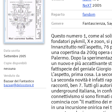
NeXT
2005
Reparto
fandom
Genere
Fantascienza, Sag
Questo numero 1, come al solit
fondatori pykmil, X e zoon, si
Innanzitutto nell’aspetto, 76 
Data uscita
una copertina da 200g opera d
Settembre 2005
Palermo. Dopo la sperimentaz
un nuovo e più accattivante st
Copie disponibili
fattispecie del geniale Giorgi
nessuna
L’aspetto, prima cosa. La seco
Venduto da
La seconda novità è infatti r
Bazaar del Fantastico
racconti, ben 7. Tutti gli autor
bazaar@delosstore.it
underground italiana, in conf
connettivismo si sono firmati c
comincia con "Il mattino dei m
in una incursione onirica nei t