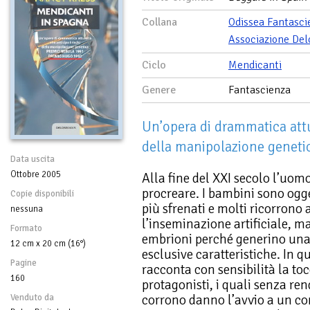
Collana
Odissea Fantasci
Associazione Del
Ciclo
Mendicanti
Genere
Fantascienza
Un’opera di drammatica attu
della manipolazione gene
Data uscita
Ottobre 2005
Alla fine del XXI secolo l’uom
procreare. I bambini sono ogget
Copie disponibili
più sfrenati e molti ricorrono 
nessuna
l’inseminazione artificiale, ma
Formato
embrioni perché generino una 
12 cm x 20 cm (16°)
esclusive caratteristiche. In 
Pagine
racconta con sensibilità la to
160
protagonisti, i quali senza ren
corrono danno l’avvio a un co
Venduto da