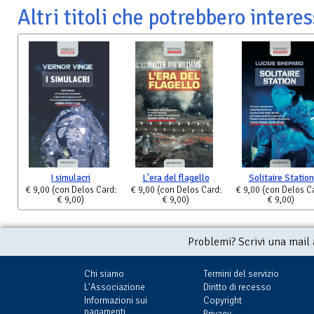
Altri titoli che potrebbero interes
I simulacri
L'era del flagello
Solitaire Station
€ 9,00
(con Delos Card:
€ 9,00
(con Delos Card:
€ 9,00
(con Delos C
€ 9,00)
€ 9,00)
€ 9,00)
Problemi? Scrivi una mail
Chi siamo
Termini del servizio
L'Associazione
Diritto di recesso
Informazioni sui
Copyright
pagamenti
Privacy