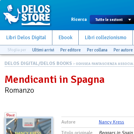
Ricerca
Libri Delos Digital
Ebook
Libri collezionismo
Sfoglia per
Ultimi arrivi
Per editore
Per collana
Per autore
DELOS DIGITAL/DELOS BOOKS
>
ODISSEA FANTASCIENZA ASSOCIA.
Mendicanti in Spagna
Romanzo
Autore
Nancy Kress
Titolo originale
Beggars in Spain