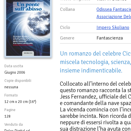
Collana
Odissea Fantasci
Associazione Del
Ciclo
Impero Skoliano
Genere
Fantascienza
Un romanzo del celebre Cic
miscela tecnologia, scienza
Data uscita
insieme indimenticabile.
Giugno 2006
Copie disponibili
Collocato all’interno del cele
nessuna
questo romanzo racconta la st
Formato
Jess Fernandez, ufficiale del 
12 cm x 20 cm (16°)
e comandante della nave spazi
La vicenda comincia con l’incr
Pagine
sarebbe incinta. Non ricorda d
128
neppure di essersi rivolta a 
Venduto da
sua distrazione l’ha avuta co
Delos Digital srl