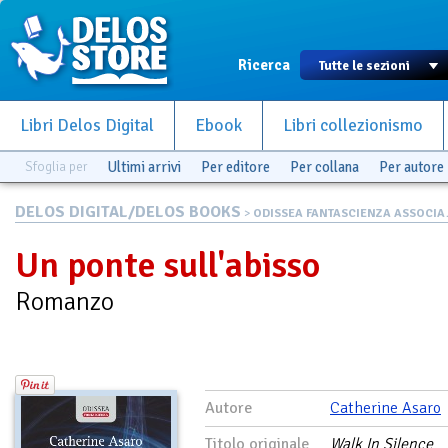
Ricerca
Libri Delos Digital
Ebook
Libri collezionismo
Sfoglia per
Ultimi arrivi
Per editore
Per collana
Per autore
DELOS DIGITAL/DELOS BOOKS
>
ODISSEA FANTASCIENZA ASSOCIA.
Un ponte sull'abisso
Romanzo
Autore
Catherine Asaro
Titolo originale
Walk In Silence