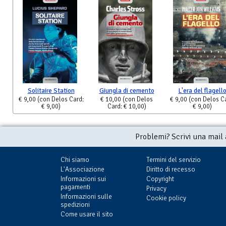
Solitaire Station
Giungla di cemento
L'era del flagell
€ 9,00
(con Delos Card:
€ 10,00
(con Delos
€ 9,00
(con Delos C
€ 9,00)
Card: € 10,00)
€ 9,00)
Problemi? Scrivi una mail
Chi siamo
Termini del servizio
L'Associazione
Diritto di recesso
Informazioni sui
Copyright
pagamenti
Privacy
Informazioni sulle
Cookie policy
spedizioni
Come usare il sito