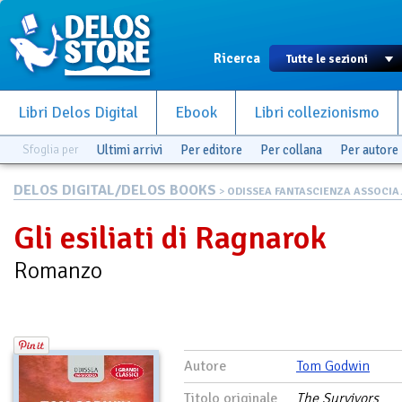
Ricerca
Libri Delos Digital
Ebook
Libri collezionismo
Sfoglia per
Ultimi arrivi
Per editore
Per collana
Per autore
DELOS DIGITAL/DELOS BOOKS
>
ODISSEA FANTASCIENZA ASSOCIA.
Gli esiliati di Ragnarok
Romanzo
Autore
Tom Godwin
Titolo originale
The Survivors