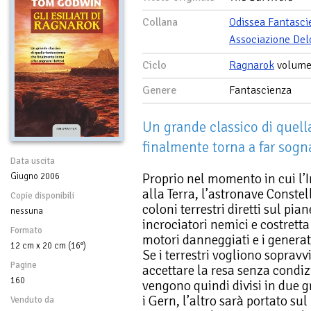
Collana
Odissea Fantasci
Associazione Del
Ciclo
Ragnarok
volume
Genere
Fantascienza
Un grande classico di quell
finalmente torna a far sognar
Data uscita
Proprio nel momento in cui l’
Giugno 2006
alla Terra, l’astronave Conste
Copie disponibili
coloni terrestri diretti sul pi
nessuna
incrociatori nemici e costretta
Formato
motori danneggiati e i generato
12 cm x 20 cm (16°)
Se i terrestri vogliono soprav
Pagine
accettare la resa senza condizi
160
vengono quindi divisi in due g
i Gern, l’altro sarà portato su
Venduto da