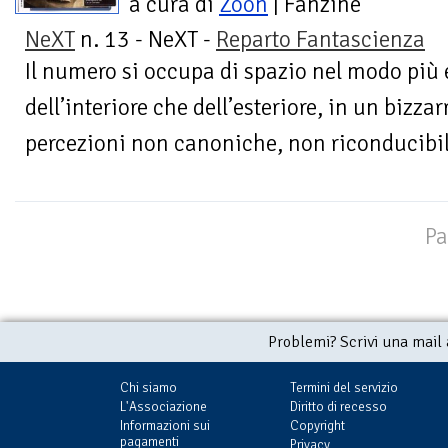
a cura di
Zoon
| Fanzine
NeXT
n. 13 - NeXT -
Reparto Fantascienza
Il numero si occupa di spazio nel modo più e
dell’interiore che dell’esteriore, in un bizz
percezioni non canoniche, non riconducibili 
Pa
Problemi? Scrivi una mail
Chi siamo
Termini del servizio
L'Associazione
Diritto di recesso
Informazioni sui
Copyright
pagamenti
Privacy