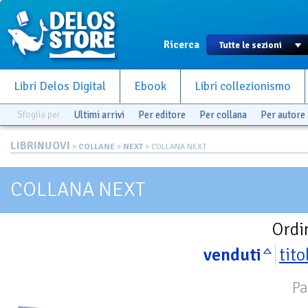
Ricerca
Libri Delos Digital
Ebook
Libri collezionismo
Sfoglia per
Ultimi arrivi
Per editore
Per collana
Per autore
LIBRINUOVI
>
COLLANE
>
NEXT
> COLLANA NEXT
COLLANA NEXT
Ordi
venduti
tito
Pa