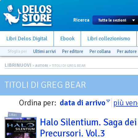
Ricerca
Libri Delos Digital
Ebook
Libri collezionismo
Sfoglia per
Ultimi arrivi
Per editore
Per collana
Per autore
LIBRINUOVI
>
AUTORI
> TITOLI DI GREG BEAR
TITOLI DI GREG BEAR
Ordina per:
data di arrivo
più ven
LIBRI
Halo Silentium. Saga dei
Precursori. Vol.3