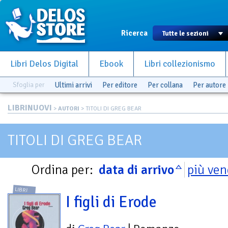
Ricerca
Libri Delos Digital
Ebook
Libri collezionismo
Sfoglia per
Ultimi arrivi
Per editore
Per collana
Per autore
LIBRINUOVI
>
AUTORI
> TITOLI DI GREG BEAR
TITOLI DI GREG BEAR
Ordina per:
data di arrivo
più ven
LIBRI
I figli di Erode