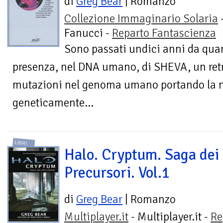
di
Greg Bear
| Romanzo
Collezione Immaginario Solaria
Fanucci -
Reparto Fantascienza
Sono passati undici anni da quan
presenza, nel DNA umano, di SHEVA, un ret
mutazioni nel genoma umano portando la n
geneticamente...
LIBRI
Halo. Cryptum. Saga dei
Precursori. Vol.1
di
Greg Bear
| Romanzo
Multiplayer.it
- Multiplayer.it -
Re