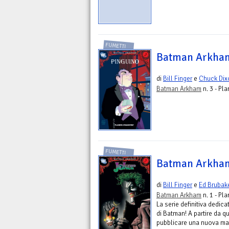
FUMETTI
Batman Arkham.
di
Bill Finger
e
Chuck Dix
Batman Arkham
n. 3 - Pl
FUMETTI
Batman Arkham
di
Bill Finger
e
Ed Brubak
Batman Arkham
n. 1 - Pl
La serie definitiva dedica
di Batman! A partire da q
pubblicare una nuova maxi