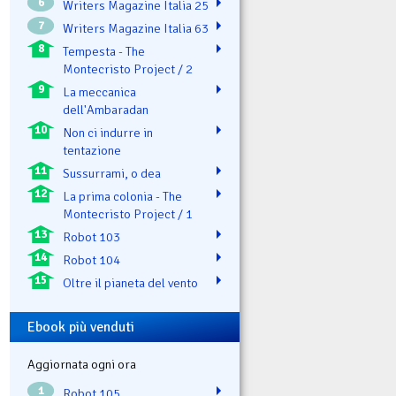
6
Writers Magazine Italia 25
7
Writers Magazine Italia 63
8
Tempesta - The
Montecristo Project / 2
9
La meccanica
dell'Ambaradan
10
Non ci indurre in
tentazione
11
Sussurrami, o dea
12
La prima colonia - The
Montecristo Project / 1
13
Robot 103
14
Robot 104
15
Oltre il pianeta del vento
Ebook più venduti
Aggiornata ogni ora
1
Robot 105