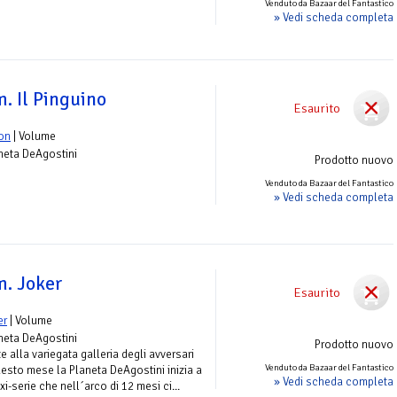
Venduto da Bazaar del Fantastico
» Vedi scheda completa
 Il Pinguino
Esaurito
on
| Volume
aneta DeAgostini
Prodotto nuovo
Venduto da Bazaar del Fantastico
» Vedi scheda completa
. Joker
Esaurito
er
| Volume
aneta DeAgostini
Prodotto nuovo
te alla variegata galleria degli avversari
Venduto da Bazaar del Fantastico
uesto mese la Planeta DeAgostini inizia a
» Vedi scheda completa
-serie che nell´arco di 12 mesi ci...