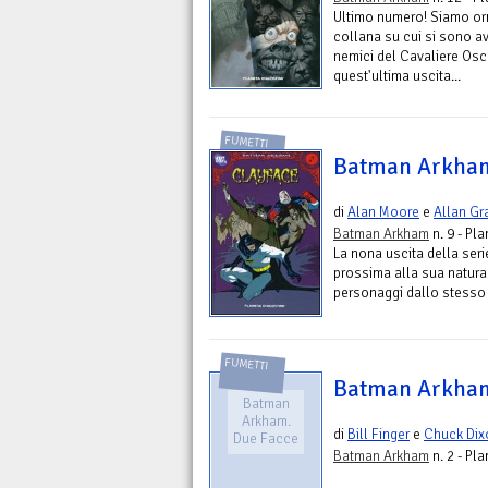
Ultimo numero! Siamo orm
collana su cui si sono av
nemici del Cavaliere Osc
quest'ultima uscita...
FUMETTI
Batman Arkham
di
Alan Moore
e
Allan Gr
Batman Arkham
n. 9 - Pl
La nona uscita della seri
prossima alla sua natura
personaggi dallo stesso n
FUMETTI
Batman Arkham
Batman
Arkham.
di
Bill Finger
e
Chuck Dix
Due Facce
Batman Arkham
n. 2 - Pl