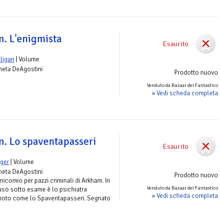
. L'enigmista
Esaurito
lligan
| Volume
aneta DeAgostini
Prodotto nuovo
Venduto da Bazaar del Fantastico
» Vedi scheda completa
. Lo spaventapasseri
Esaurito
nger
| Volume
aneta DeAgostini
Prodotto nuovo
icomio per pazzi criminali di Arkham. In
Venduto da Bazaar del Fantastico
uso sotto esame è lo psichiatra
» Vedi scheda completa
noto come lo Spaventapasseri. Segnato