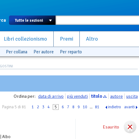
rca
Libri collezionismo
Premi
Altro
Per collana
Per autore
Per reparto
GOSTINI
Ordina per:
data di arrivo
più venduti
titolo
autore
uscita
Pagina 5 di 81
1
2
3
4
5
6
7
8
9
10
...
81
indietro
avanti
Esaurito
| Albo