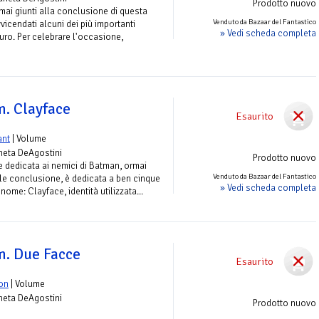
Prodotto nuovo
ai giunti alla conclusione di questa
Venduto da Bazaar del Fantastico
vicendati alcuni dei più importanti
» Vedi scheda completa
uro. Per celebrare l'occasione,
. Clayface
Esaurito
ant
| Volume
aneta DeAgostini
Prodotto nuovo
e dedicata ai nemici di Batman, ormai
Venduto da Bazaar del Fantastico
le conclusione, è dedicata a ben cinque
» Vedi scheda completa
ome: Clayface, identità utilizzata...
. Due Facce
Esaurito
on
| Volume
aneta DeAgostini
Prodotto nuovo