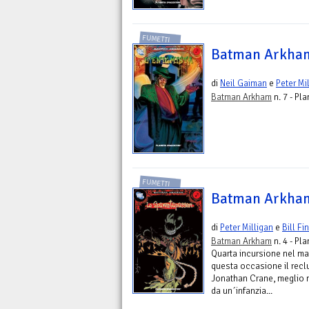
FUMETTI
Batman Arkham
di
Neil Gaiman
e
Peter Mi
Batman Arkham
n. 7 - Pl
FUMETTI
Batman Arkham
di
Peter Milligan
e
Bill Fi
Batman Arkham
n. 4 - Pl
Quarta incursione nel man
questa occasione il recl
Jonathan Crane, meglio 
da un´infanzia...