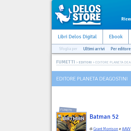
Rice
Libri Delos Digital
Ebook
Sfoglia per
Ultimi arrivi
Per editore
FUMETTI
>
EDITORI
> EDITORE PLANETA DEA
EDITORE PLANETA DEAGOSTINI
FUMETTI
Batman 52
di
Grant Morrison
e
AAVV