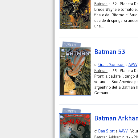
Batman
n. 52 - Planeta D
Bruce Wayne è tornato e
finale del Ritorno di Bru
decide di spingersi ancora
una...
FUMETTI
Batman 53
di
Grant Morrison
e
AAVV
Batman
n. 53 - Planeta D
Pronti a ballare il tang
volano in Sud America per
argentino della Batman I
Gotham...
FUMETTI
Batman Arkha
di
Dan Slott
e
AAVV
| Vol
Batman Arkham
n. 12 - P