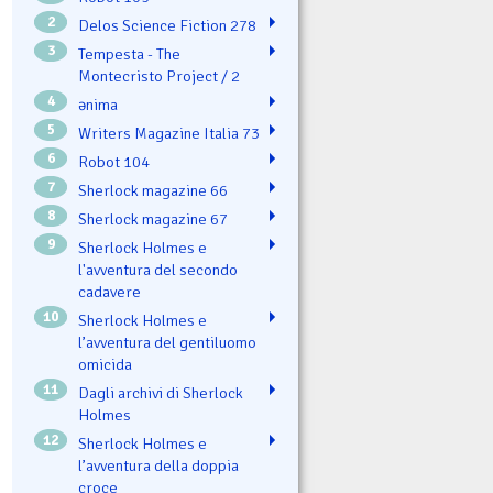
2
Delos Science Fiction 278
3
Tempesta - The
Montecristo Project / 2
4
ənima
5
Writers Magazine Italia 73
6
Robot 104
7
Sherlock magazine 66
8
Sherlock magazine 67
9
Sherlock Holmes e
l'avventura del secondo
cadavere
10
Sherlock Holmes e
l’avventura del gentiluomo
omicida
11
Dagli archivi di Sherlock
Holmes
12
Sherlock Holmes e
l’avventura della doppia
croce