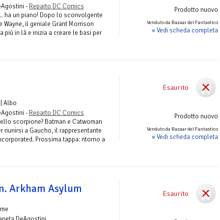
eAgostini -
Reparto DC Comics
Prodotto nuovo
… ha un piano! Dopo lo sconvolgente
Venduto da Bazaar del Fantastico
ce Wayne, il geniale Grant Morrison
» Vedi scheda completa
 più in là e inizia a creare le basi per
Esaurito
| Albo
eAgostini -
Reparto DC Comics
Prodotto nuovo
o dello scorpione? Batman e Catwoman
Venduto da Bazaar del Fantastico
 riunirsi a Gaucho, il rappresentante
» Vedi scheda completa
ncorporated. Prossima tappa: ritorno a
m. Arkham Asylum
Esaurito
ume
laneta DeAgostini