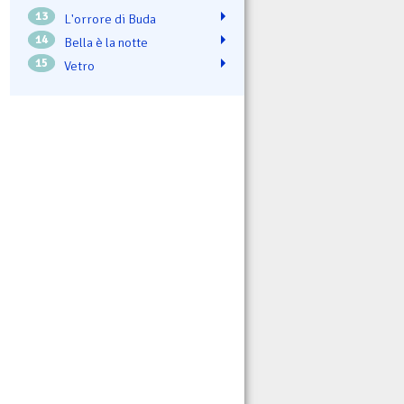
13
L'orrore di Buda
14
Bella è la notte
15
Vetro