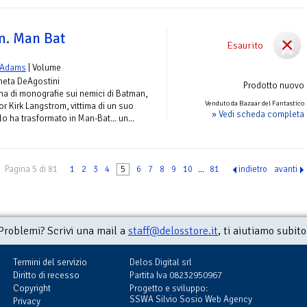
. Man Bat
Esaurito
 Adams
| Volume
aneta DeAgostini
Prodotto nuovo
na di monografie sui nemici di Batman,
Venduto da Bazaar del Fantastico
or Kirk Langstrom, vittima di un suo
» Vedi scheda completa
 ha trasformato in Man-Bat... un...
Pagina 5 di 81
1
2
3
4
5
6
7
8
9
10
...
81
indietro
avanti
Problemi? Scrivi una mail a
staff@delosstore.it
, ti aiutiamo subito
Termini del servizio
Delos Digital srl
Diritto di recesso
Partita Iva 08232950967
Copyright
Progetto e sviluppo:
SSWA Silvio Sosio Web Agency
Privacy