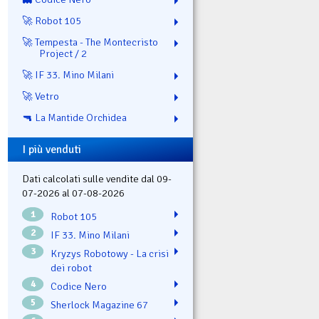
🚀 Robot 105
🚀 Tempesta - The Montecristo
Project / 2
🚀 IF 33. Mino Milani
🚀 Vetro
🔫 La Mantide Orchidea
I più venduti
Dati calcolati sulle vendite dal 09-
07-2026 al 07-08-2026
1
Robot 105
2
IF 33. Mino Milani
3
Kryzys Robotowy - La crisi
dei robot
4
Codice Nero
5
Sherlock Magazine 67