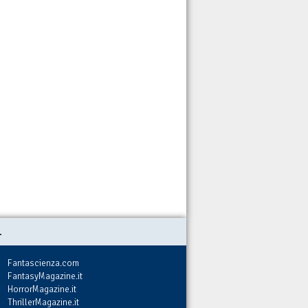
.
Fantascienza.com
FantasyMagazine.it
HorrorMagazine.it
ThrillerMagazine.it