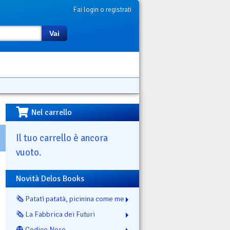
Fai login o registrati
Vai
Nel carrello
Il tuo carrello è ancora
vuoto.
Novità Delos Books
🗞️ Patatì patatà, picinina come me
🗞️ La Fabbrica dei Futuri
👻 Codice Nero