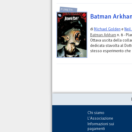
FUMETTI
Batman Arkham
di
Michael Golden
e
Neil
Batman Arkham
n. 8 - Pl
Ottava uscita della colla
dedicata stavolta al Dott
stesso esperimento che lo
Chi siamo
L'Associazione
Informazioni sui
pagamenti