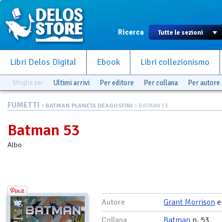
Ricerca
Libri Delos Digital
Ebook
Libri collezionismo
Sfoglia per
Ultimi arrivi
Per editore
Per collana
Per autore
FUMETTI
>
BATMAN PLANETA DEAGOSTINI
> BATMAN 53
Batman 53
Albo
Autore
Grant Morrison
Collana
Batman
n. 53