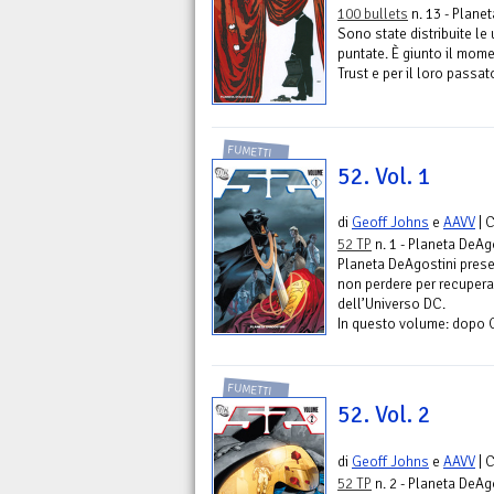
100 bullets
n. 13 - Plane
Sono state distribuite le 
puntate. È giunto il mome
Trust e per il loro passat
FUMETTI
52. Vol. 1
di
Geoff Johns
e
AAVV
| 
52 TP
n. 1 - Planeta DeAg
Planeta DeAgostini prese
non perdere per recupera
dell’Universo DC.
In questo volume: dopo Cris
FUMETTI
52. Vol. 2
di
Geoff Johns
e
AAVV
| 
52 TP
n. 2 - Planeta DeAg