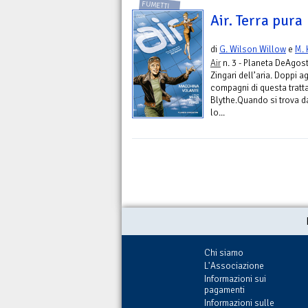
FUMETTI
Air. Terra pura
di
G. Wilson Willow
e
M. 
Air
n. 3 - Planeta DeAgost
Zingari dell’aria. Doppi ag
compagni di questa tratta 
Blythe.Quando si trova d
lo...
Chi siamo
L'Associazione
Informazioni sui
pagamenti
Informazioni sulle