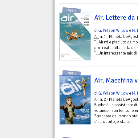
FUMETTI
Air. Lettere da
di
G. Wilson Willow
e
M. 
Air
n. 1 - Planeta DeAgost
"...Air mi è piaciuto da mo
poi ti catapulta nella d
"...Un interessante mix di 
FUMETTI
Air. Macchina 
di
G. Wilson Willow
e
M. 
Air
n. 2 - Planeta DeAgost
Blythe è un’assistente di v
volando in un territorio i
Strappata dal mondo steri
d’aeroporto, è stata...