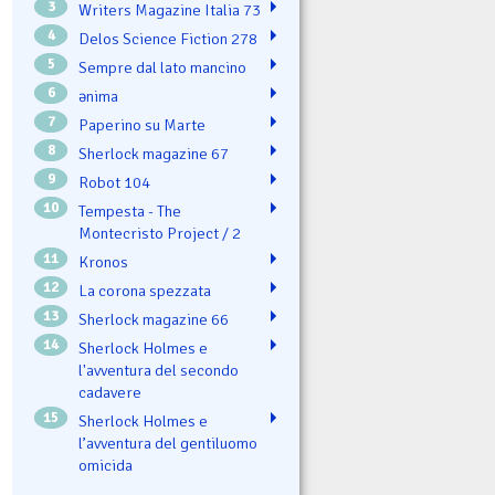
3
Writers Magazine Italia 73
4
Delos Science Fiction 278
5
Sempre dal lato mancino
6
ənima
7
Paperino su Marte
8
Sherlock magazine 67
9
Robot 104
10
Tempesta - The
Montecristo Project / 2
11
Kronos
12
La corona spezzata
13
Sherlock magazine 66
14
Sherlock Holmes e
l'avventura del secondo
cadavere
15
Sherlock Holmes e
l’avventura del gentiluomo
omicida