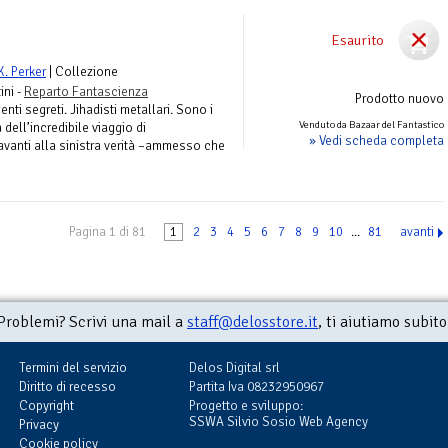
Esaurito
K. Perker
| Collezione
ini -
Reparto Fantascienza
Prodotto nuovo
enti segreti. Jihadisti metallari. Sono i
Venduto da Bazaar del Fantastico
dell’incredibile viaggio di
» Vedi scheda completa
avanti alla sinistra verità –ammesso che
Pagina 1 di 81
1
2
3
4
5
6
7
8
9
10
...
81
avanti
Problemi? Scrivi una mail a
staff@delosstore.it
, ti aiutiamo subito
Termini del servizio
Delos Digital srl
Diritto di recesso
Partita Iva 08232950967
Copyright
Progetto e sviluppo:
SSWA Silvio Sosio Web Agency
Privacy
Cookie policy