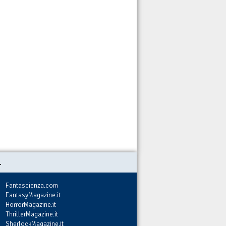
.
Fantascienza.com
FantasyMagazine.it
HorrorMagazine.it
ThrillerMagazine.it
SherlockMagazine.it