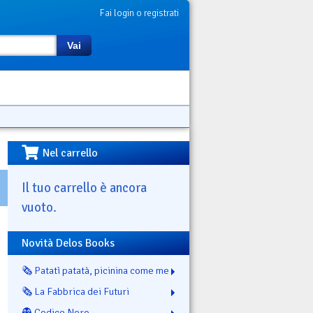
Fai login o registrati
Vai
Nel carrello
Il tuo carrello è ancora
vuoto.
Novità Delos Books
🗞️ Patatì patatà, picinina come me
🗞️ La Fabbrica dei Futuri
👻 Codice Nero