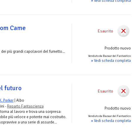
» Vedi scheda completa
dom Came
Esaurito
Prodotto nuovo
 dei più grandi capolavori del fumetto...
Venduto da Bazaar del Fantastico
» Vedi scheda completa
el futuro
Esaurito
K. Perker
| Albo
ini -
Reparto Fantascienza
Prodotto nuovo
torna al lavoro e trova una sorpresa:
Venduto da Bazaar del Fantastico
bile più veloce e potente mai costruito.
» Vedi scheda completa
 sopravvive a una serie di assurde...