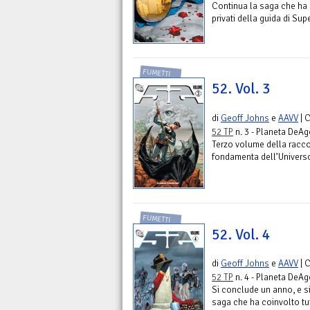
Continua la saga che ha c
privati della guida di Su
FUMETTI
52. Vol. 3
di
Geoff Johns
e
AAVV
| 
52 TP
n. 3 - Planeta DeAg
Terzo volume della racco
fondamenta dell’Universo
FUMETTI
52. Vol. 4
di
Geoff Johns
e
AAVV
| 
52 TP
n. 4 - Planeta DeAg
Si conclude un anno, e si
saga che ha coinvolto tut