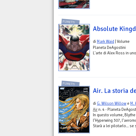
FUMETTI
Absolute King
di
Mark Waid
| Volume
Planeta DeAgostini
L'arte di Alex Ross in uno
FUMETTI
Air. La storia d
di
G. Wilson Willow
e
M. 
Air
n. 4 - Planeta DeAgost
In questo volume, Blythe 
l’Hyperwing 307, l’aeromo
Starà a lei pilotarlo... se