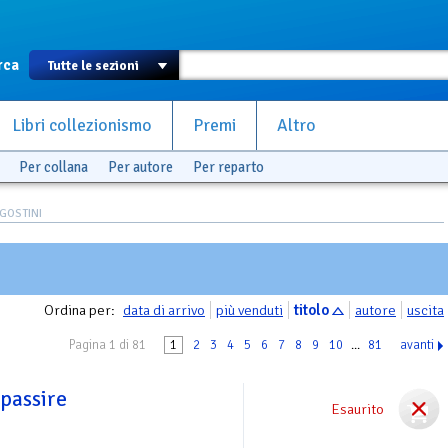
rca
Libri collezionismo
Premi
Altro
Per collana
Per autore
Per reparto
GOSTINI
Ordina per:
data di arrivo
più venduti
titolo
autore
uscita
Pagina 1 di 81
1
2
3
4
5
6
7
8
9
10
...
81
avanti
ppassire
Esaurito