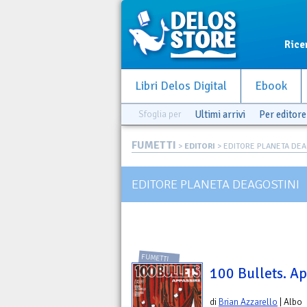
Rice
Libri Delos Digital
Ebook
Sfoglia per
Ultimi arrivi
Per editore
FUMETTI
>
EDITORI
> EDITORE PLANETA DEA
EDITORE PLANETA DEAGOSTINI
FUMETTI
100 Bullets. A
di
Brian Azzarello
| Albo