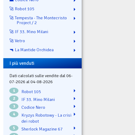
🚀 Robot 105
🚀 Tempesta - The Montecristo
Project / 2
🚀 IF 33. Mino Milani
🚀 Vetro
🔫 La Mantide Orchidea
I più venduti
Dati calcolati sulle vendite dal 06-
07-2026 al 04-08-2026
1
Robot 105
2
IF 33. Mino Milani
3
Codice Nero
4
Kryzys Robotowy - La crisi
dei robot
5
Sherlock Magazine 67