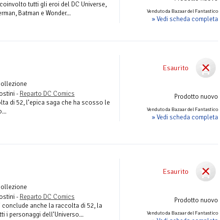
oinvolto tutti gli eroi del DC Universe,
Venduto da Bazaar del Fantastico
perman, Batman e Wonder...
» Vedi scheda completa
Esaurito
Collezione
ostini -
Reparto DC Comics
Prodotto nuovo
lta di 52, l’epica saga che ha scosso le
Venduto da Bazaar del Fantastico
...
» Vedi scheda completa
Esaurito
Collezione
ostini -
Reparto DC Comics
Prodotto nuovo
 conclude anche la raccolta di 52, la
Venduto da Bazaar del Fantastico
ti i personaggi dell’Universo...