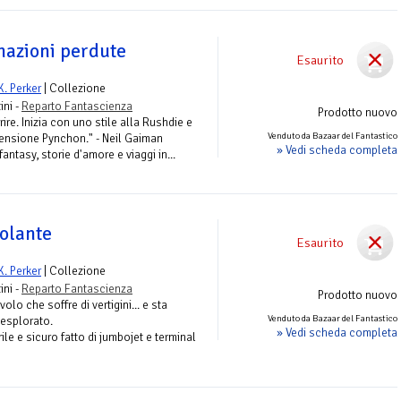
 nazioni perdute
Esaurito
K. Perker
| Collezione
ini -
Reparto Fantascienza
Prodotto nuovo
rire. Inizia con uno stile alla Rushdie e
Venduto da Bazaar del Fantastico
imensione Pynchon." - Neil Gaiman
» Vedi scheda completa
fantasy, storie d'amore e viaggi in...
volante
Esaurito
K. Perker
| Collezione
ini -
Reparto Fantascienza
Prodotto nuovo
olo che soffre di vertigini... e sta
Venduto da Bazaar del Fantastico
nesplorato.
» Vedi scheda completa
le e sicuro fatto di jumbojet e terminal