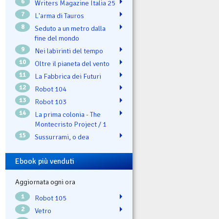
6
Writers Magazine Italia 25
7
L'arma di Tauros
8
Seduto a un metro dalla
fine del mondo
9
Nei labirinti del tempo
10
Oltre il pianeta del vento
11
La Fabbrica dei Futuri
12
Robot 104
13
Robot 103
14
La prima colonia - The
Montecristo Project / 1
15
Sussurrami, o dea
Ebook più venduti
Aggiornata ogni ora
1
Robot 105
2
Vetro