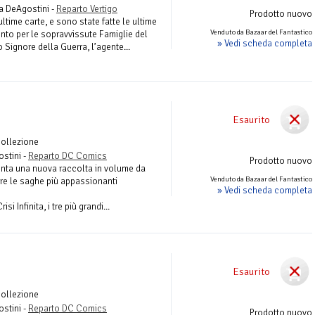
ta DeAgostini -
Reparto Vertigo
Prodotto nuovo
ultime carte, e sono state fatte le ultime
Venduto da Bazaar del Fantastico
nto per le sopravvissute Famiglie del
» Vedi scheda completa
o Signore della Guerra, l’agente...
Esaurito
Collezione
ostini -
Reparto DC Comics
Prodotto nuovo
nta una nuova raccolta in volume da
Venduto da Bazaar del Fantastico
re le saghe più appassionanti
» Vedi scheda completa
i Infinita, i tre più grandi...
Esaurito
Collezione
ostini -
Reparto DC Comics
Prodotto nuovo