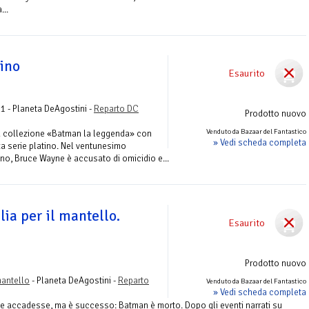
...
ino
Esaurito
21 - Planeta DeAgostini -
Reparto DC
Prodotto nuovo
Venduto da Bazaar del Fantastico
ia collezione «Batman la leggenda» con
» Vedi scheda completa
za serie platino. Nel ventunesimo
o, Bruce Wayne è accusato di omicidio e...
ia per il mantello.
Esaurito
Prodotto nuovo
mantello
- Planeta DeAgostini -
Reparto
Venduto da Bazaar del Fantastico
» Vedi scheda completa
e accadesse, ma è successo: Batman è morto. Dopo gli eventi narrati su