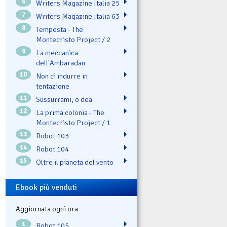
6
Writers Magazine Italia 25
7
Writers Magazine Italia 63
8
Tempesta - The
Montecristo Project / 2
9
La meccanica
dell'Ambaradan
10
Non ci indurre in
tentazione
11
Sussurrami, o dea
12
La prima colonia - The
Montecristo Project / 1
13
Robot 103
14
Robot 104
15
Oltre il pianeta del vento
Ebook più venduti
Aggiornata ogni ora
1
Robot 105