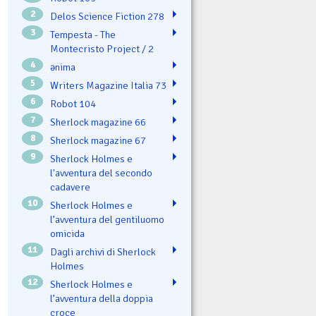
2
Delos Science Fiction 278
3
Tempesta - The
Montecristo Project / 2
4
ənima
5
Writers Magazine Italia 73
6
Robot 104
7
Sherlock magazine 66
8
Sherlock magazine 67
9
Sherlock Holmes e
l'avventura del secondo
cadavere
10
Sherlock Holmes e
l’avventura del gentiluomo
omicida
11
Dagli archivi di Sherlock
Holmes
12
Sherlock Holmes e
l’avventura della doppia
croce