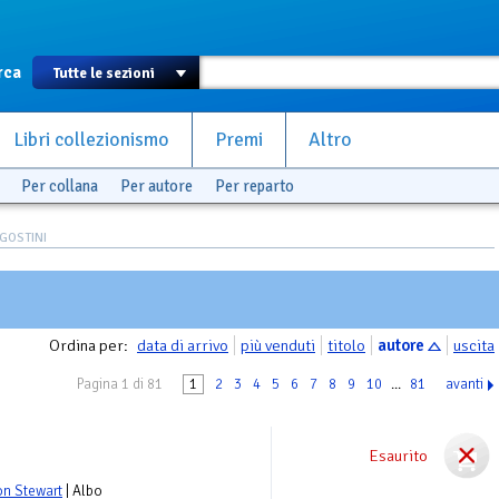
rca
Libri collezionismo
Premi
Altro
Per collana
Per autore
Per reparto
GOSTINI
Ordina per:
data di arrivo
più venduti
titolo
autore
uscita
Pagina 1 di 81
1
2
3
4
5
6
7
8
9
10
...
81
avanti
Esaurito
n Stewart
| Albo