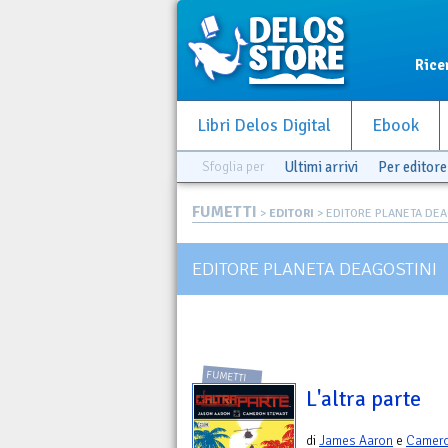
Rice
Libri Delos Digital
Ebook
Sfoglia per
Ultimi arrivi
Per editore
FUMETTI
>
EDITORI
> EDITORE PLANETA DEA
EDITORE PLANETA DEAGOSTINI
FUMETTI
L'altra parte
di
James Aaron
e
Camero