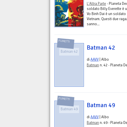
L'Altra Parte
- Planeta De
soldato Billy Everette è
Vo Binh Dai è un soldato
Vietnam. Questi due ragaz
sanno...
FUMETTI
Batman 42
Batman 42
di
AAVV
| Albo
Batman
n. 42 - Planeta D
FUMETTI
Batman 49
Batman 49
di
AAVV
| Albo
Batman
n. 49 - Planeta D