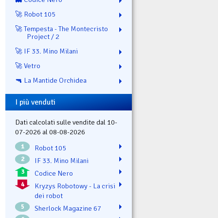
🚀 Robot 105
🚀 Tempesta - The Montecristo
Project / 2
🚀 IF 33. Mino Milani
🚀 Vetro
🔫 La Mantide Orchidea
I più venduti
Dati calcolati sulle vendite dal 10-
07-2026 al 08-08-2026
1
Robot 105
2
IF 33. Mino Milani
3
Codice Nero
4
Kryzys Robotowy - La crisi
dei robot
5
Sherlock Magazine 67