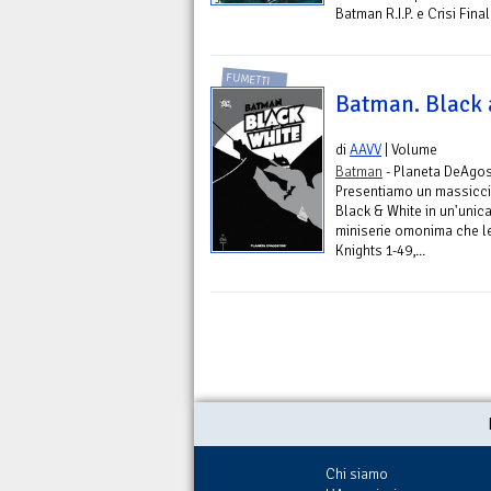
Batman R.I.P. e Crisi Fina
FUMETTI
Batman. Black 
di
AAVV
| Volume
Batman
- Planeta DeAgost
Presentiamo un massiccio
Black & White in un'unica
miniserie omonima che l
Knights 1-49,...
Chi siamo