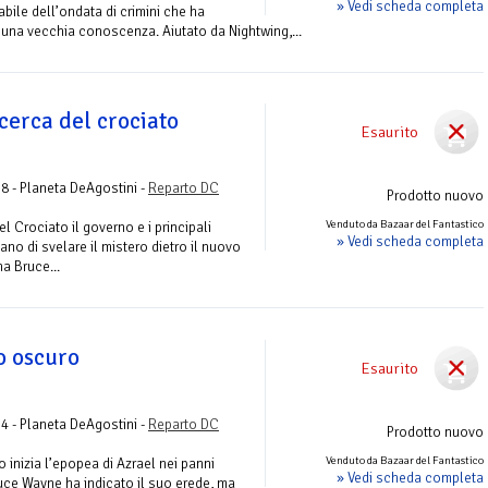
» Vedi scheda completa
bile dell’ondata di crimini che ha
 una vecchia conoscenza. Aiutato da Nightwing,...
cerca del crociato
Esaurito
58 - Planeta DeAgostini -
Reparto DC
Prodotto nuovo
Venduto da Bazaar del Fantastico
l Crociato il governo e i principali
» Vedi scheda completa
ano di svelare il mistero dietro il nuovo
na Bruce...
o oscuro
Esaurito
54 - Planeta DeAgostini -
Reparto DC
Prodotto nuovo
Venduto da Bazaar del Fantastico
inizia l’epopea di Azrael nei panni
» Vedi scheda completa
ruce Wayne ha indicato il suo erede, ma