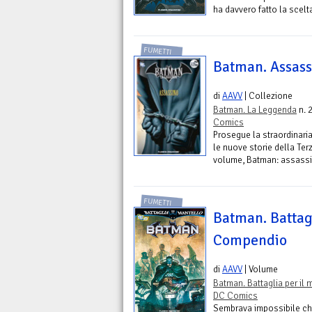
ha davvero fatto la scelta
FUMETTI
Batman. Assass
di
AAVV
| Collezione
Batman. La Leggenda
n. 
Comics
Prosegue la straordinar
le nuove storie della Ter
volume, Batman: assassin
FUMETTI
Batman. Battagl
Compendio
di
AAVV
| Volume
Batman. Battaglia per il 
DC Comics
Sembrava impossibile ch