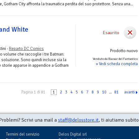
le, Gotham City affronta la traumatica perdita del suo protettore. Senza una...
and White
Esaurito
ini -
Reparto DC Comics
Prodotto nuovo
 volume che raccoglie i tre Batman:
Venduto da Bazaar del Fantastico
 soluzione. Sono quindi incluse sia la
» Vedi scheda completa
e storie apparse in appendice a Gotham
Pagina 1 di 81
1
2
3
4
5
6
7
8
9
10
...
81
avanti
Problemi? Scrivi una mail a
staff@delosstore.it
, ti aiutiamo subito
Termini del servizio
Delos Digital srl