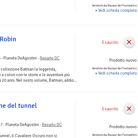
Venduto da Bazaar del Fantastico
» Vedi scheda completa
 Robin
Esaurito
6 - Planeta DeAgostini -
Reparto DC
Prodotto nuovo
Venduto da Bazaar del Fantastico
a collezione Batman la leggenda,
» Vedi scheda completa
i a colori con le storie e le avventure più
i 20 anni. Nel sesto volume, Batman; addio...
ne del tunnel
Esaurito
27 - Planeta DeAgostini -
Reparto DC
Prodotto nuovo
Venduto da Bazaar del Fantastico
Tunnel, il Cavaliere Oscuro non si