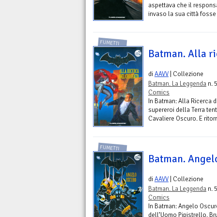
aspettava che il responsa
invaso la sua città fosse
FUMETTI
Batman. Alla ri
di
AAVV
| Collezione
Batman. La Leggenda
n. 
Comics
In Batman: Alla Ricerca de
supereroi della Terra tent
Cavaliere Oscuro. E ritor
FUMETTI
Batman. Angel
di
AAVV
| Collezione
Batman. La Leggenda
n. 
Comics
In Batman: Angelo Oscuro 
dell’Uomo Pipistrello. B