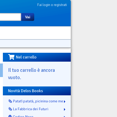
Fai login o registrati
Vai
Nel carrello
Il tuo carrello è ancora
vuoto.
Novità Delos Books
🗞️ Patatì patatà, picinina come me
🗞️ La Fabbrica dei Futuri
👻 Codice Nero