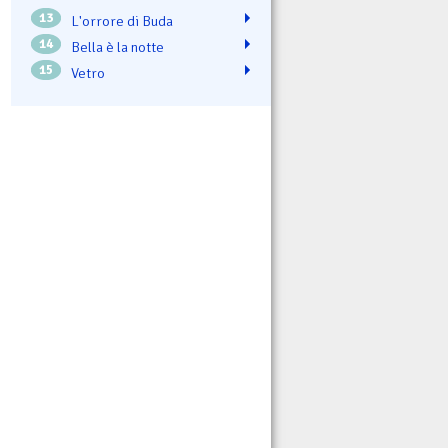
13
L'orrore di Buda
14
Bella è la notte
15
Vetro