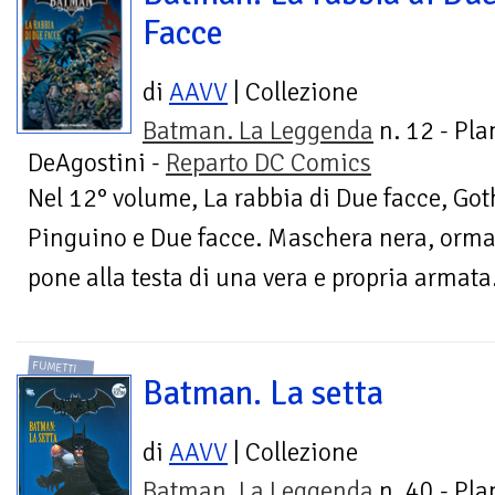
Facce
di
AAVV
| Collezione
Batman. La Leggenda
n. 12 - Pla
DeAgostini -
Reparto DC Comics
Nel 12° volume, La rabbia di Due facce, Got
Pinguino e Due facce. Maschera nera, ormai
pone alla testa di una vera e propria armata.
FUMETTI
Batman. La setta
di
AAVV
| Collezione
Batman. La Leggenda
n. 40 - Pla