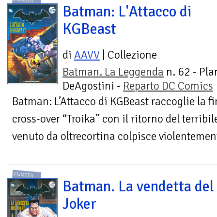
FUMETTI
Batman: L'Attacco di
KGBeast
di
AAVV
| Collezione
Batman. La Leggenda
n. 62 - Pla
DeAgostini -
Reparto DC Comics
Batman: L’Attacco di KGBeast raccoglie la fin
cross-over “Troika” con il ritorno del terrib
venuto da oltrecortina colpisce violentement
FUMETTI
Batman. La vendetta del
Joker