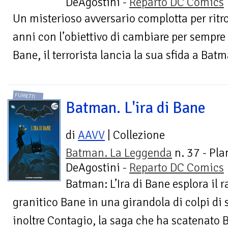
DeAgostini -
Reparto DC Comics
Un misterioso avversario complotta per ritr
anni con l’obiettivo di cambiare per sempre
Bane, il terrorista lancia la sua sfida a Batma
FUMETTI
Batman. L'ira di Bane
di
AAVV
| Collezione
Batman. La Leggenda
n. 37 - Pla
DeAgostini -
Reparto DC Comics
Batman: L’Ira di Bane esplora il ra
granitico Bane in una girandola di colpi di 
inoltre Contagio, la saga che ha scatenato B