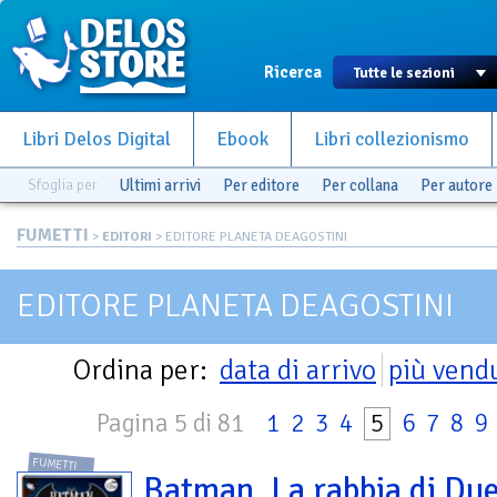
Ricerca
Libri Delos Digital
Ebook
Libri collezionismo
Sfoglia per
Ultimi arrivi
Per editore
Per collana
Per autore
FUMETTI
>
EDITORI
> EDITORE PLANETA DEAGOSTINI
EDITORE PLANETA DEAGOSTINI
Ordina per:
data di arrivo
più vend
Pagina 5 di 81
1
2
3
4
5
6
7
8
9
FUMETTI
Batman. La rabbia di Du