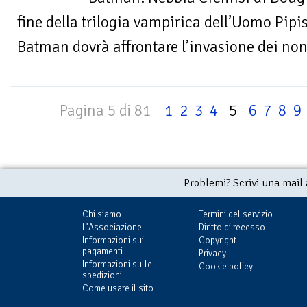
fine della trilogia vampirica dell’Uomo Pipi
Batman dovrà affrontare l’invasione dei non-
Pagina 5 di 81
1
2
3
4
5
6
7
8
9
Problemi? Scrivi una mail
Chi siamo
Termini del servizio
L'Associazione
Diritto di recesso
Informazioni sui
Copyright
pagamenti
Privacy
Informazioni sulle
Cookie policy
spedizioni
Come usare il sito