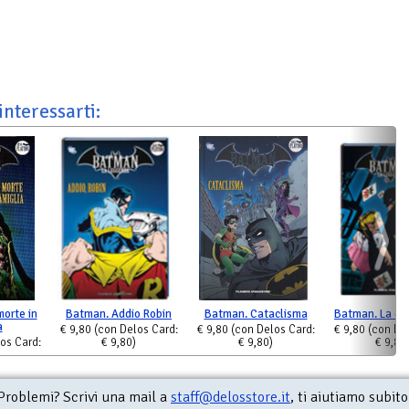
interessarti:
orte in
Batman. Addio Robin
Batman. Cataclisma
Batman. La cit
a
€ 9,80
(con Delos Card:
€ 9,80
(con Delos Card:
€ 9,80
(con De
os Card:
€ 9,80)
€ 9,80)
€ 9,80
Problemi? Scrivi una mail a
staff@delosstore.it
, ti aiutiamo subito