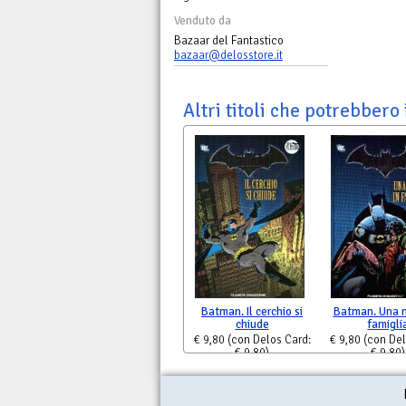
Venduto da
Bazaar del Fantastico
bazaar@delosstore.it
Altri titoli che potrebbero 
Batman. Il cerchio si
Batman. Una m
chiude
famigli
€ 9,80
(con Delos Card:
€ 9,80
(con Del
€ 9,80)
€ 9,80)