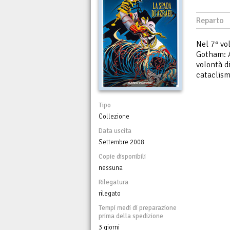
Reparto
Nel 7° vo
Gotham: A
volontà d
cataclism
Tipo
Collezione
Data uscita
Settembre 2008
Copie disponibili
nessuna
Rilegatura
rilegato
Tempi medi di preparazione
prima della spedizione
3 giorni