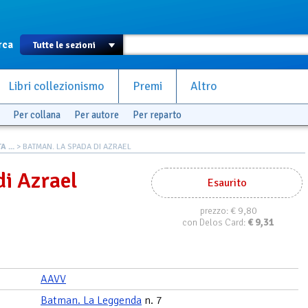
rca
Libri collezionismo
Premi
Altro
Per collana
Per autore
Per reparto
 ...
> BATMAN. LA SPADA DI AZRAEL
i Azrael
Esaurito
€ 9,80
prezzo:
€
9,31
con Delos Card:
AAVV
Batman. La Leggenda
n. 7