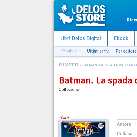
Rice
Libri Delos Digital
Ebook
Sfoglia per
Ultimi arrivi
Per editore
FUMETTI
>
BATMAN. LA LEGGENDA PLANETA
Batman. La spada d
Collezione
Autore
Collana