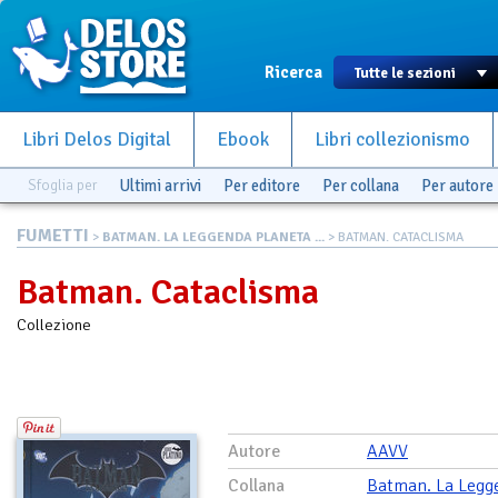
Ricerca
Libri Delos Digital
Ebook
Libri collezionismo
Sfoglia per
Ultimi arrivi
Per editore
Per collana
Per autore
FUMETTI
>
BATMAN. LA LEGGENDA PLANETA ...
> BATMAN. CATACLISMA
Batman. Cataclisma
Collezione
Autore
AAVV
Collana
Batman. La Legg