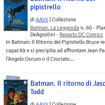
pipistrello
di
AAVV
| Collezione
Batman. La Leggenda
n. 60 - Pla
DeAgostini -
Reparto DC Comics
In Batman: Il Ritorno del Pipistrello Bruce r
capacità e si precipita ad affrontare Jean Pa
l’Angelo Oscuro o il Crociato...
FUMETTI
Batman. Il ritorno di Jas
Todd
di
AAVV
| Collezione