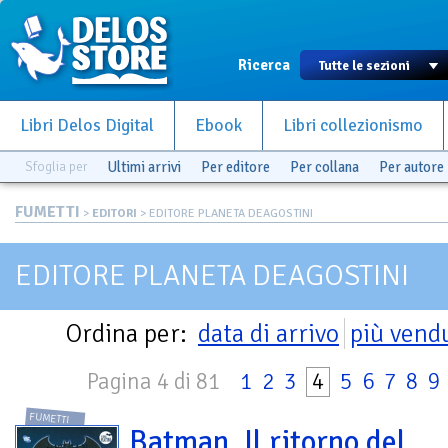
Ricerca
Libri Delos Digital
Ebook
Libri collezionismo
Sfoglia per
Ultimi arrivi
Per editore
Per collana
Per autore
FUMETTI
>
EDITORI
> EDITORE PLANETA DEAGOSTINI
EDITORE PLANETA DEAGOSTINI
Ordina per:
data di arrivo
più vend
Pagina 4 di 81
1
2
3
4
5
6
7
8
9
FUMETTI
Batman. Il ritorno del