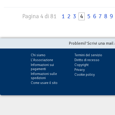
Pagina 4 di 81
1
2
3
4
5
6
7
8
9
Problemi? Scrivi una mail
Chi siamo
Termini del servizio
L'Associazione
Diritto di recesso
Informazioni sui
Copyright
pagamenti
Privacy
Informazioni sulle
Cookie policy
spedizioni
Come usare il sito