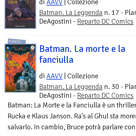
di
AAVV
| Collezione
Batman. La Leggenda
n. 17 - Pla
DeAgostini -
Reparto DC Comics
FUMETTI
Batman. La morte e la
fanciulla
di
AAVV
| Collezione
Batman. La Leggenda
n. 30 - Pla
DeAgostini -
Reparto DC Comics
Batman: La Morte e la Fanciulla è un thriller
Rucka e Klaus Janson. Ra's al Ghul sta mor
salvarlo. In cambio, Bruce potrà parlare con i