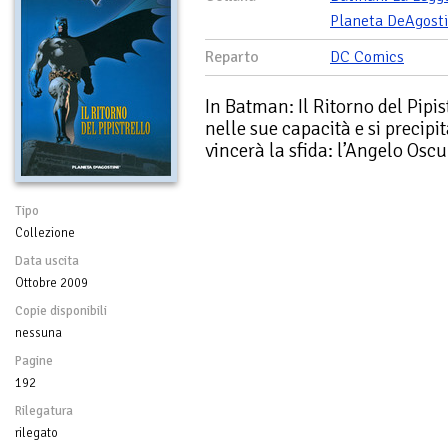
Planeta DeAgosti
Reparto
DC Comics
In Batman: Il Ritorno del Pipis
nelle sue capacità e si precip
vincerà la sfida: l’Angelo Osc
Tipo
Collezione
Data uscita
Ottobre 2009
Copie disponibili
nessuna
Pagine
192
Rilegatura
rilegato