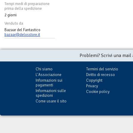
Tempi medi di preparazione
prima della spedizione
2 giorni
Venduto da
Bazaar del Fantastico
bazaar@delosstore.it
Problemi? Scrivi una mail
Chi siamo
Termini del servizio
L'Associazione
Diritto di recesso
Informazioni sui
Copyright
pagamenti
Privacy
Informazioni sulle
Cookie policy
spedizioni
Come usare il sito