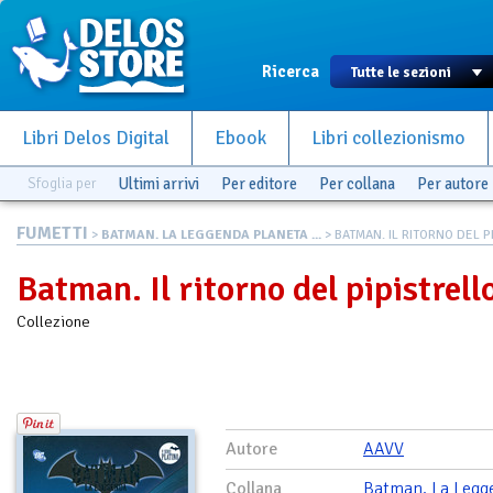
Ricerca
Libri Delos Digital
Ebook
Libri collezionismo
Sfoglia per
Ultimi arrivi
Per editore
Per collana
Per autore
FUMETTI
>
BATMAN. LA LEGGENDA PLANETA ...
> BATMAN. IL RITORNO DEL PIP
Batman. Il ritorno del pipistrell
Collezione
Autore
AAVV
Collana
Batman. La Legg