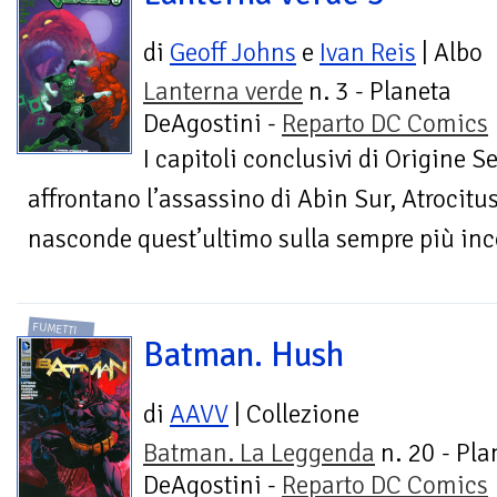
di
Geoff Johns
e
Ivan Reis
| Albo
Lanterna verde
n. 3 - Planeta
DeAgostini -
Reparto DC Comics
I capitoli conclusivi di Origine S
affrontano l’assassino di Abin Sur, Atrocitu
nasconde quest’ultimo sulla sempre più inc
FUMETTI
Batman. Hush
di
AAVV
| Collezione
Batman. La Leggenda
n. 20 - Pla
DeAgostini -
Reparto DC Comics