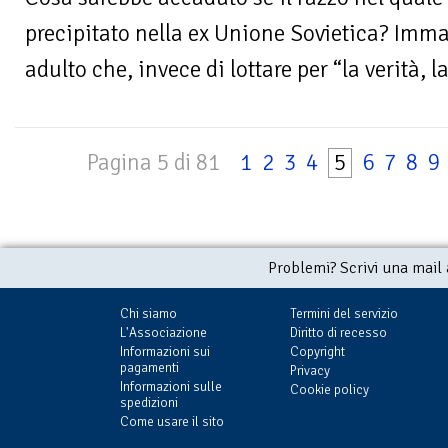
precipitato nella ex Unione Sovietica? Im
adulto che, invece di lottare per “la verità, la
Pagina 5 di 81
1
2
3
4
5
6
7
8
9
Problemi? Scrivi una mail
Chi siamo
Termini del servizio
L'Associazione
Diritto di recesso
Informazioni sui
Copyright
pagamenti
Privacy
Informazioni sulle
Cookie policy
spedizioni
Come usare il sito