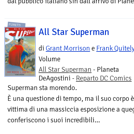
dal pubblico italiano sin dall’arrivo di Plan
FUMETTI
All Star Superman
di
Grant Morrison
e
Frank Quitel
Volume
All Star Superman
- Planeta
DeAgostini -
Reparto DC Comics
Superman sta morendo.
È una questione di tempo, ma il suo corpo 
vittima di una massiccia esposizione a quegl
conferiscono i suoi incredibili...