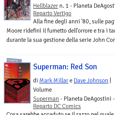
Hellblazer
n. 1 - Planeta DeAgosti
Reparto Vertigo
Alla fine degli anni '80, sulle p
Moore ridefinì il fumetto dell'orrore e tra i 
durante la sua gestione della serie John Con
FUMETTI
Superman: Red Son
di
Mark Millar
e
Dave Johnson
|
Volume
Superman
- Planeta DeAgostini -
Reparto DC Comics
Cosa sarebbe accaduto se il razzo nel quale 