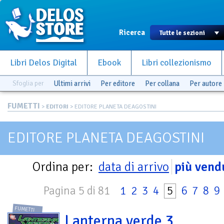
Ricerca
Libri Delos Digital
Ebook
Libri collezionismo
Sfoglia per
Ultimi arrivi
Per editore
Per collana
Per autore
FUMETTI
>
EDITORI
> EDITORE PLANETA DEAGOSTINI
EDITORE PLANETA DEAGOSTINI
Ordina per:
data di arrivo
più vend
Pagina 5 di 81
1
2
3
4
5
6
7
8
9
FUMETTI
Lanterna verde 3