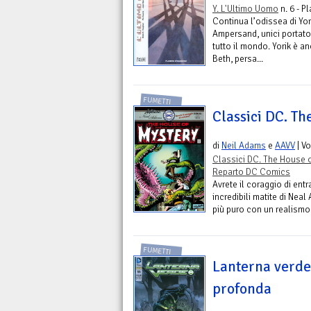
Y. L'Ultimo Uomo
n. 6 - P
Continua l’odissea di Yo
Ampersand, unici portator
tutto il mondo. Yorik è an
Beth, persa...
FUMETTI
Classici DC. Th
di
Neil Adams
e
AAVV
| V
Classici DC. The House o
Reparto DC Comics
Avrete il coraggio di ent
incredibili matite di Nea
più puro con un realismo 
FUMETTI
Lanterna verde 
profonda