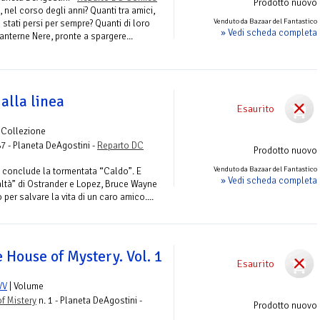
Prodotto nuovo
 nel corso degli anni? Quanti tra amici,
Venduto da Bazaar del Fantastico
tati persi per sempre? Quanti di loro
» Vedi scheda completa
Lanterne Nere, pronte a spargere...
alla linea
Esaurito
 Collezione
87 - Planeta DeAgostini -
Reparto DC
Prodotto nuovo
Venduto da Bazaar del Fantastico
a conclude la tormentata “Caldo”. E
» Vedi scheda completa
Lealtà” di Ostrander e Lopez, Bruce Wayne
per salvare la vita di un caro amico....
e House of Mystery. Vol. 1
Esaurito
VV
| Volume
f Mistery
n. 1 - Planeta DeAgostini -
Prodotto nuovo