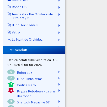
🚀 Robot 105
🚀 Tempesta - The Montecristo
Project / 2
🚀 IF 33. Mino Milani
🚀 Vetro
🔫 La Mantide Orchidea
I più venduti
Dati calcolati sulle vendite dal 10-
07-2026 al 08-08-2026
1
Robot 105
2
IF 33. Mino Milani
3
Codice Nero
4
Kryzys Robotowy - La crisi
dei robot
5
Sherlock Magazine 67