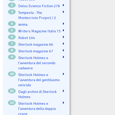
2
Delos Science Fiction 278
3
Tempesta - The
Montecristo Project / 2
4
ənima
5
Writers Magazine Italia 73
6
Robot 104
7
Sherlock magazine 66
8
Sherlock magazine 67
9
Sherlock Holmes e
l'avventura del secondo
cadavere
10
Sherlock Holmes e
l’avventura del gentiluomo
omicida
11
Dagli archivi di Sherlock
Holmes
12
Sherlock Holmes e
l’avventura della doppia
croce