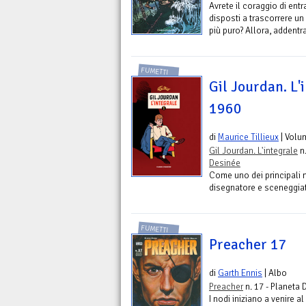
Avrete il coraggio di entr
disposti a trascorrere un
più puro? Allora, addentra
FUMETTI
Gil Jourdan. L'i
1960
di
Maurice Tillieux
| Volu
Gil Jourdan. L'integrale
n.
Desinée
Come uno dei principali m
disegnatore e sceneggiato
FUMETTI
Preacher 17
di
Garth Ennis
| Albo
Preacher
n. 17 - Planeta 
I nodi iniziano a venire a