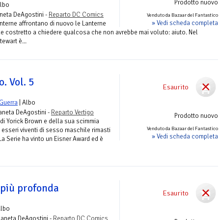
Prodotto nuovo
Albo
aneta DeAgostini -
Reparto DC Comics
Venduto da Bazaar del Fantastico
» Vedi scheda completa
nterne affrontano di nuovo le Lanterne
de costretto a chiedere qualcosa che non avrebbe mai voluto: aiuto. Nel
ewart è...
. Vol. 5
Esaurito
 Guerra
| Albo
laneta DeAgostini -
Reparto Vertigo
Prodotto nuovo
di Yorick Brown e della sua scimmia
Venduto da Bazaar del Fantastico
 esseri viventi di sesso maschile rimasti
» Vedi scheda completa
La Serie ha vinto un Eisner Award ed è
e più profonda
Esaurito
Albo
laneta DeAgostini -
Reparto DC Comics