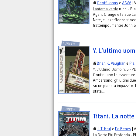
di
Geoff Johns
e
AAVV
| 
Lanterna verde
n. 11 - Pl
Agent Orange e le sue La
Nere, e Lazerfleeze si ve
frattempo, mentre John St
FUMETTI
Y. L'ultimo uomo
di
Brian K. Vaughan
e
Pia
Y. L'Ultimo Uomo
n. 5 - P
Continuano le avventure 
Ampersand, gli ultimi due
su un pianeta impazzito. 
stata...
FUMETTI
Titani. La nott
di
J. T. Krul
e
Ed Benes
| 
La Notte Più Profonda
- P