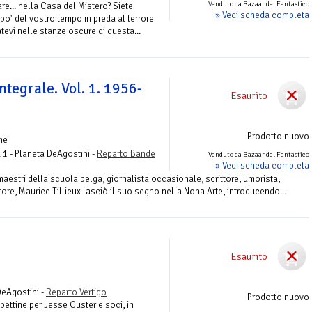
Venduto da Bazaar del Fantastico
are... nella Casa del Mistero? Siete
» Vedi scheda completa
 po' del vostro tempo in preda al terrore
tevi nelle stanze oscure di questa...
ntegrale. Vol. 1. 1956-
Esaurito
Prodotto nuovo
me
 1 - Planeta DeAgostini -
Reparto Bande
Venduto da Bazaar del Fantastico
» Vedi scheda completa
aestri della scuola belga, giornalista occasionale, scrittore, umorista,
re, Maurice Tillieux lasciò il suo segno nella Nona Arte, introducendo...
Esaurito
DeAgostini -
Reparto Vertigo
Prodotto nuovo
l pettine per Jesse Custer e soci, in