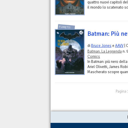
quattro nuovi capitoli de
il mondo lo scatenato scr
FUMETTI
Batman: Più ne
di
Bruce Jones
e
AAVV
| 
Batman. La Leggenda
n. 
Comics
In Batman: più nero della
Ariel Olivetti, James Rob
Mascherato scopre quant
Pagina 