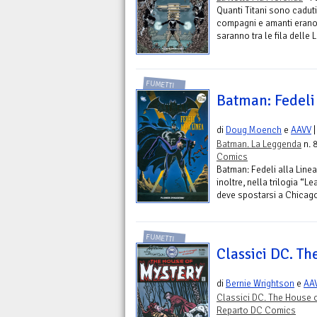
Quanti Titani sono caduti,
compagni e amanti erano s
saranno tra le fila delle 
FUMETTI
Batman: Fedeli 
di
Doug Moench
e
AAVV
|
Batman. La Leggenda
n. 
Comics
Batman: Fedeli alla Line
inoltre, nella trilogia “
deve spostarsi a Chicago 
FUMETTI
Classici DC. Th
di
Bernie Wrightson
e
AA
Classici DC. The House o
Reparto DC Comics