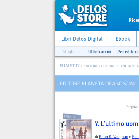
Rice
Libri Delos Digital
Ebook
Sfoglia per
Ultimi arrivi
Per editore
FUMETTI
>
EDITORI
> EDITORE PLANETA DEA
EDITORE PLANETA DEAGOSTINI
Pagina 
FUMETTI
Y. L'ultimo uomo
di
Brian K. Vaughan
e
Pia