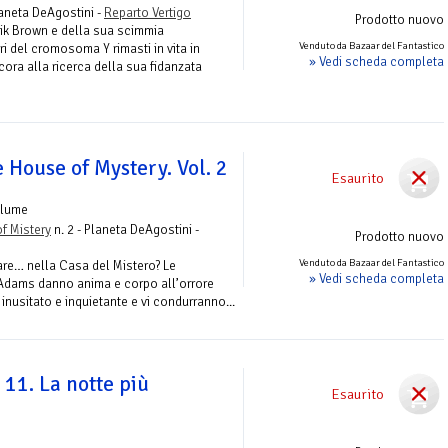
laneta DeAgostini -
Reparto Vertigo
Prodotto nuovo
rik Brown e della sua scimmia
Venduto da Bazaar del Fantastico
i del cromosoma Y rimasti in vita in
» Vedi scheda completa
cora alla ricerca della sua fidanzata
e House of Mystery. Vol. 2
Esaurito
olume
f Mistery
n. 2 - Planeta DeAgostini -
Prodotto nuovo
Venduto da Bazaar del Fantastico
rare… nella Casa del Mistero? Le
» Vedi scheda completa
l Adams danno anima e corpo all’orrore
inusitato e inquietante e vi condurranno...
11. La notte più
Esaurito