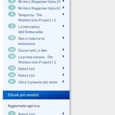
6
Writers Magazine Italia 25
7
Writers Magazine Italia 63
8
Tempesta - The
Montecristo Project / 2
9
La meccanica
dell'Ambaradan
10
Non ci indurre in
tentazione
11
Sussurrami, o dea
12
La prima colonia - The
Montecristo Project / 1
13
Robot 103
14
Robot 104
15
Oltre il pianeta del vento
Ebook più venduti
Aggiornata ogni ora
1
Robot 105