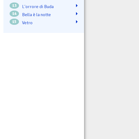
13
L'orrore di Buda
14
Bella è la notte
15
Vetro