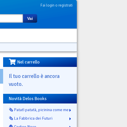
Fai login o registrati
Vai
Nel carrello
Il tuo carrello è ancora
vuoto.
Novità Delos Books
🗞️ Patatì patatà, picinina come me
🗞️ La Fabbrica dei Futuri
👻 Codice Nero