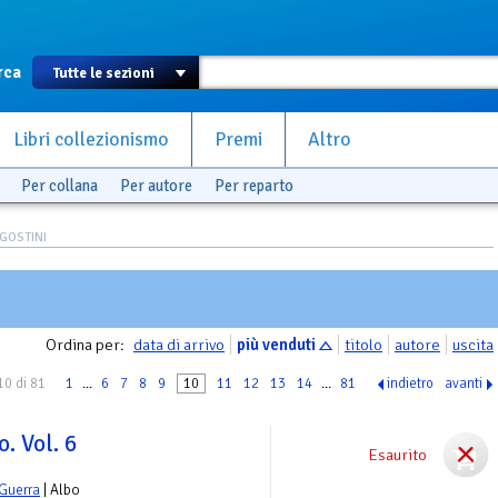
rca
Libri collezionismo
Premi
Altro
Per collana
Per autore
Per reparto
GOSTINI
Ordina per:
data di arrivo
più venduti
titolo
autore
uscita
10 di 81
1
...
6
7
8
9
10
11
12
13
14
...
81
indietro
avanti
. Vol. 6
Esaurito
 Guerra
| Albo